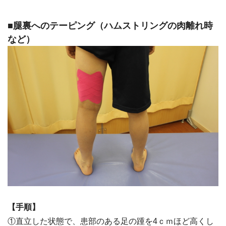
■腿裏へのテーピング（ハムストリングの肉離れ時
など）
【手順】
①直立した状態で、患部のある足の踵を4ｃｍほど高くし