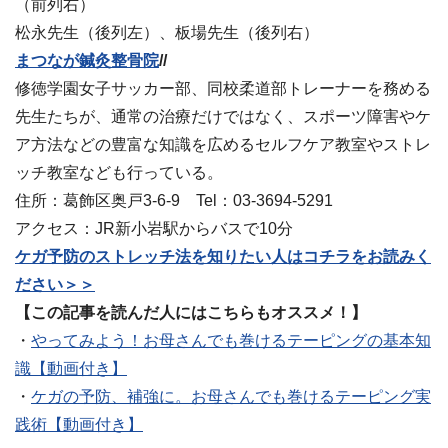
（前列右）
松永先生（後列左）、板場先生（後列右）
まつなが鍼灸整骨院
//
修徳学園女子サッカー部、同校柔道部トレーナーを務める
先生たちが、通常の治療だけではなく、スポーツ障害やケ
ア方法などの豊富な知識を広めるセルフケア教室やストレ
ッチ教室なども行っている。
住所：葛飾区奥戸3‐6‐9 Tel：03-3694-5291
アクセス：JR新小岩駅からバスで10分
ケガ予防のストレッチ法を知りたい人はコチラをお読みく
ださい＞＞
【この記事を読んだ人にはこちらもオススメ！】
・
やってみよう！お母さんでも巻けるテーピングの基本知
識【動画付き】
・
ケガの予防、補強に。お母さんでも巻けるテーピング実
践術【動画付き】