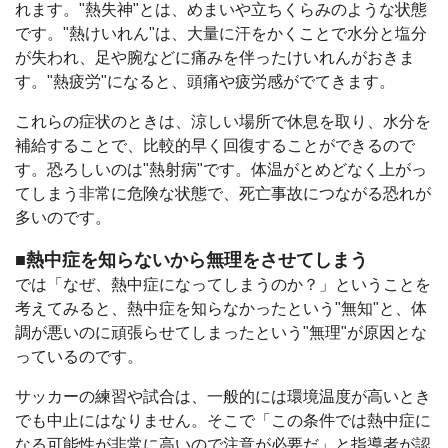
れます。"熱失神"とは、めまいや立ちくらみのような状態
です。"熱けいれん"は、大量に汗をかくことで水分と塩分
が失われ、足や腕などに痛みを伴ったけいれんがおきま
す。"熱疲労"になると、頭痛や疲労感がでてきます。
これらの症状のときは、涼しい場所で休息を取り、水分を
補給することで、比較的早く回復することができるので
す。恐ろしいのは"熱射病"です。体温がとめどなく上がっ
てしまう非常に危険な状態で、死亡事故につながる恐れが
多いのです。
■熱中症を知らないから無理をさせてしまう
では「なぜ、熱中症になってしまうのか？」ということを
考えてみると、熱中症を知らなかったという"無知"と、体
調が悪いのに頑張らせてしまったという"無理"が原因とな
っているのです。
サッカーの練習や試合は、一般的には環境温度が高いとき
でも中止にはなりません。そこで「この条件では熱中症に
なる可能性が非常に高いので注意が必要だ」と指導者が認