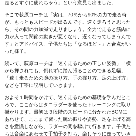
走るとすぐに疲れちゃう」という意見も出ました。
そこで荻原コーチは「実は、70％から90%の力で走る時
が、もっともスピードが出るんです。速く走ろうと思った
ら、その間の力加減で走りましょう。全力で走ると筋肉に
力が入って関節の動きが悪くなり、遅くなってしまうんで
す」とアドバイス。子供たちは「なるほど～」と合点がい
った様子。
続いて、荻原コーチは「速く走るための正しい姿勢」「横
から押されても、倒れずに踏ん張ることのできる足幅」
「速く走るための腕の振り方、手の握り方、足の上げ方」
などを丁寧に説明していきます。
およそ１時間をかけて、速く走るための基礎を学んだとこ
ろで、ここからはタニラダーを使ったトレーニングに取り
掛かります。最初は３段階のスピードに分かれたBGMに
あわせて、ここまで習った腕の振りや姿勢、足を上げる高
さを意識しながら、ラダーの間を駆けて行きます。子供た
ちは音楽にあわせて手拍子を打ち、楽しそうに走っていき