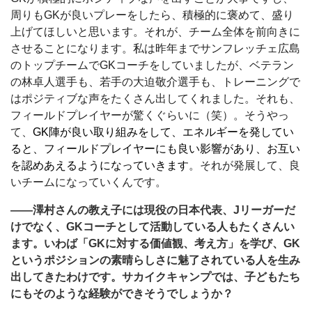
周りもGKが良いプレーをしたら、積極的に褒めて、盛り
上げてほしいと思います。それが、チーム全体を前向きに
させることになります。私は昨年までサンフレッチェ広島
のトップチームでGKコーチをしていましたが、ベテラン
の林卓人選手も、若手の大迫敬介選手も、トレーニングで
はポジティブな声をたくさん出してくれました。それも、
フィールドプレイヤーが驚くぐらいに（笑）。そうやっ
て、
GK陣が良い取り組みをして、エネルギーを発してい
ると、フィールドプレイヤーにも良い影響があり、お互い
を認めあえるようになっていきます
。それが発展して、良
いチームになっていくんです。
――澤村さんの教え子には現役の日本代表、Jリーガーだ
けでなく、GKコーチとして活動している人もたくさんい
ます。いわば「GKに対する価値観、考え方」を学び、GK
というポジションの素晴らしさに魅了されている人を生み
出してきたわけです。サカイクキャンプでは、子どもたち
にもそのような経験ができそうでしょうか？