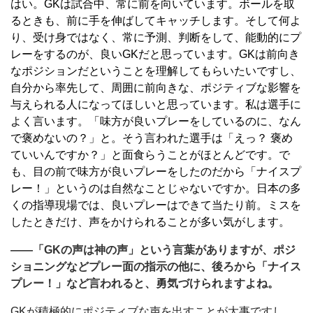
はい。GKは試合中、常に前を向いています。ボールを取
るときも、前に手を伸ばしてキャッチします。そして何よ
り、受け身ではなく、常に予測、判断をして、能動的にプ
レーをするのが、良いGKだと思っています。GKは前向き
なポジションだということを理解してもらいたいですし、
自分から率先して、周囲に前向きな、ポジティブな影響を
与えられる人になってほしいと思っています。私は選手に
よく言います。「味方が良いプレーをしているのに、なん
で褒めないの？」と。そう言われた選手は「えっ？ 褒め
ていいんですか？」と面食らうことがほとんどです。で
も、目の前で味方が良いプレーをしたのだから「ナイスプ
レー！」というのは自然なことじゃないですか。日本の多
くの指導現場では、良いプレーはできて当たり前。ミスを
したときだけ、声をかけられることが多い気がします。
――「GKの声は神の声」という言葉がありますが、ポジ
ショニングなどプレー面の指示の他に、後ろから「ナイス
プレー！」など言われると、勇気づけられますよね。
GKが積極的にポジティブな声を出すことが大事ですし、