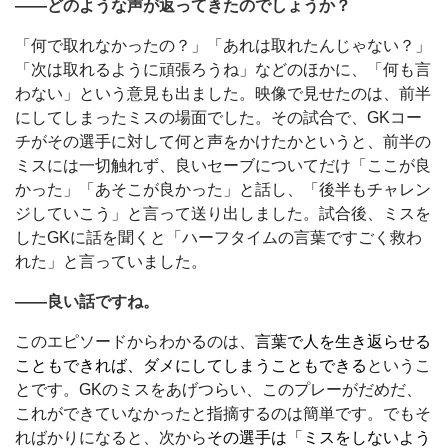
――どのような声が返ってきたのでしょうか？
「何で取れなかったの？」「あれは取れたんじゃない？」
「次は取れるように頑張ろうね」などのほかに、「何も言
わない」という意見も出ました。映像で見せたのは、前半
にしてしまったミスの場面でした。その試合で、GKコー
チがその選手に対して何と声をかけたかというと、前半の
ミスには一切触れず、良いセーブについてだけ「ここが良
かった」「あそこが良かった」と話し、「後半もチャレン
ジしていこう」と言って送り出しました。試合後、ミスを
したGKに話を聞くと「ハーフタイムの言葉ですごく救わ
れた」と言っていました。
――良い話ですね。
このエピソードからわかるのは、
言葉で人を生き返らせる
こともできれば、ダメにしてしまうこともできる
というこ
とです。GKのミスをあげつらい、このプレーがだめだ、
これができていなかったと指摘するのは簡単です。でもそ
ればかりになると、次から
その選手は「ミスをしないよう