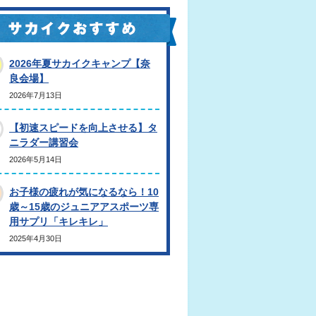
2026年夏サカイクキャンプ【奈
良会場】
2026年7月13日
【初速スピードを向上させる】タ
ニラダー講習会
2026年5月14日
お子様の疲れが気になるなら！10
歳～15歳のジュニアアスポーツ専
用サプリ「キレキレ」
2025年4月30日