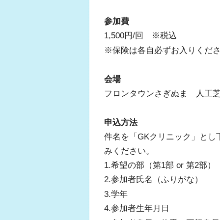
参加費
1,500円/回 ※税込
※保険は各自必ずお入りくだ
会場
フロンタウンさぎぬま 人工
申込方法
件名を「GKクリニック」とし
みください。
1.希望の部（第1部 or 第2部）
2.参加者氏名（ふりがな）
3.学年
4.参加者生年月日