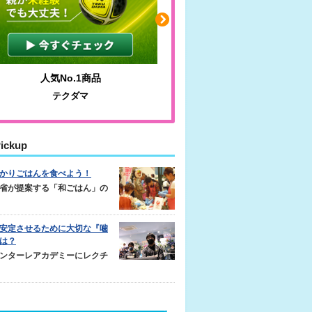
人気No.1商品
わかりやすい質問に沿っ
テクダマ
サカイクサッカーノ
ickup
かりごはんを食べよう！
省が提案する「和ごはん」の
安定させるために大切な『噛
は？
ンターレアカデミーにレクチ