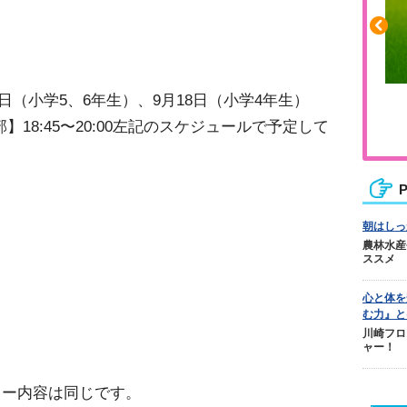
0日（小学5、6年生）、9月18日（小学4年生）
ふくらはぎの張りや疲れに
2部】18:45〜20:00左記のスケジュールで予定して
ジュニアレッグリカバリー
P
朝はしっ
農林水産
ススメ
心と体を
む力』と
川崎フロ
ャー！
ュー内容は同じです。