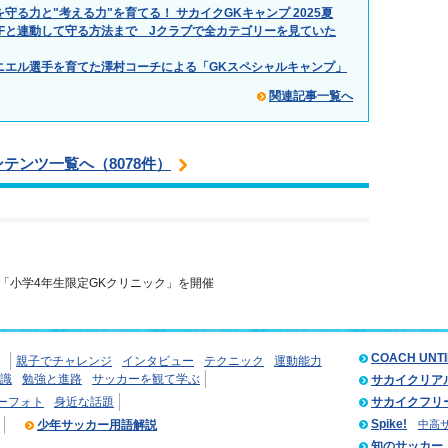
守る力と"考える力"を育てる！ サカイクGKキャンプ 2025夏
Fと連動して守る方法まで Jクラブで全カテゴリーを見ていた
ダニエル選手を育てた澤村コーチによる「GKスペシャルキャンプ」
関連記事一覧へ
ンテンツ一覧へ（8078件）
「小学4年生限定GKクリニック」を開催
COACH UNT
親子でチャレンジ
インタビュー
テクニック
運動能力
識
勉強と進路
サッカーを観て学ぶ
サカイクリア
ーフォト
身近な話題
サカイクフリ
Spike!
少年サッカー用語解説
中高
知のサッカー