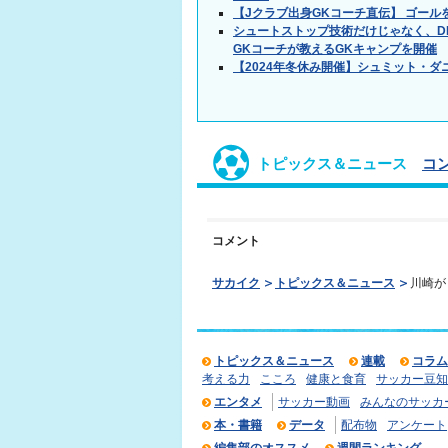
【Jクラブ出身GKコーチ直伝】 ゴールを
シュートストップ技術だけじゃなく、D
GKコーチが教えるGKキャンプを開催
【2024年冬休み開催】シュミット・
トピックス＆ニュース
コ
コメント
サカイク
トピックス＆ニュース
川崎が
トピックス＆ニュース
連載
コラム
考える力
こころ
健康と食育
サッカー豆知
エンタメ
サッカー動画
みんなのサッカ
本・書籍
データ
配布物
アンケート