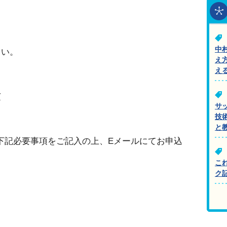
中
さい。
え
え
芝
サ
技
と
下記必要事項をご記入の上、Eメールにてお申込
こ
ク