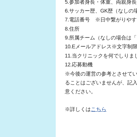
5.参加者身長・体重、両親身長
6.サッカー歴、GK歴（なし
7.電話番号 ※日中繋がりや
8.住所
9.所属チーム（なしの場合は
10.Eメールアドレス※文字
11.当クリニックを何でしり
12.応募動機
※今後の運営の参考とさせて
ることはございませんが、記
意ください。
※詳しくは
こちら