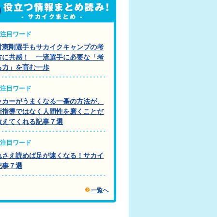
注目ワード
村憲剛選手もサカイクキャンプの考
方に共感！ 一流選手に必要な「考
る力」を育む一歩
注目ワード
ッカーがうまくなる一番の方法が、
術指導ではなく人間性を磨くことだ
教えてくれる記事７選
注目ワード
れさえ読めば足が速くなる！サカイ
記事７選
一覧へ