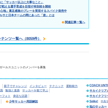
めに「サッカー以上に大事なこと」
世界で戦える選手育成を目指す特別校を開校
き心地」素足感覚のプレーを実現するスパイク発売中
バルサと日本チームの間にあった「差」とは
関連記事一覧へ
ンテンツ一覧へ（8059件）
ガールスユニットのメンバーを募集
COACH UNT
親子でチャレンジ
インタビュー
テクニック
運動能力
識
勉強と進路
サッカーを観て学ぶ
サカイクリア
ーフォト
身近な話題
サカイクフリ
Spike!
少年サッカー用語解説
中高
知のサッカー