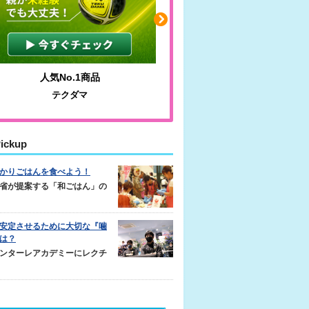
人気No.1商品
わかりやすい質問に沿っ
テクダマ
サカイクサッカーノ
ickup
かりごはんを食べよう！
省が提案する「和ごはん」の
安定させるために大切な『噛
は？
ンターレアカデミーにレクチ