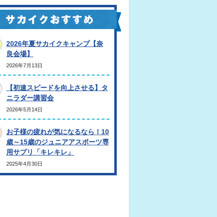
2026年夏サカイクキャンプ【奈
良会場】
2026年7月13日
【初速スピードを向上させる】タ
ニラダー講習会
2026年5月14日
お子様の疲れが気になるなら！10
歳～15歳のジュニアアスポーツ専
用サプリ「キレキレ」
2025年4月30日