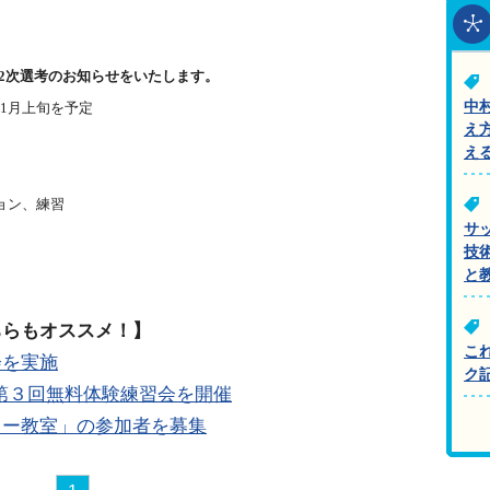
2次選考のお知らせをいたします。
中
年1月上旬を予定
え
え
ョン、練習
サ
技
と
ちらもオススメ！】
こ
会を実施
ク
第３回無料体験練習会を開催
カー教室」の参加者を募集