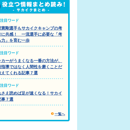
注目ワード
村憲剛選手もサカイクキャンプの考
方に共感！ 一流選手に必要な「考
る力」を育む一歩
注目ワード
ッカーがうまくなる一番の方法が、
術指導ではなく人間性を磨くことだ
教えてくれる記事７選
注目ワード
れさえ読めば足が速くなる！サカイ
記事７選
一覧へ