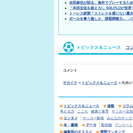
吉田麻也が語る、海外でプレーするた
「本田圭佑を超えろ!」SOLITLOが
トーレス絶賛「ストレスを感じない履
ボールを奪う激しさ、課題調整力... 
トピックス＆ニュース
コ
コメント
サカイク
トピックス＆ニュース
鳥栖が
トピックス＆ニュース
連載
コラム
考える力
こころ
健康と食育
サッカー豆知
エンタメ
サッカー動画
みんなのサッカ
本・書籍
データ
配布物
アンケート
編集部のオススメ
週間ランキング