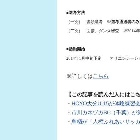
■選考方法
（一次） 書類選考
※選考通過者のみ
（二次） 面接、ダンス審査 ※2014
■活動開始
2014年1月中旬予定 オリエンテーシ
※詳しくは
こちら
【この記事を読んだ人にはこ
・
HOYO大分U-15が体験練習
・
市川カネヅカSC（千葉）が
・
鳥栖が「人権ふれあいサッ