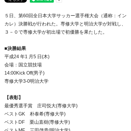
５日、第60回全日本大学サッカー選手権大会（通称：イン
カレ）決勝戦が行われた。専修大学と明治大学が対戦し、
３－０で専修大学が初出場で初優勝を果たした。
■決勝結果
平成24 年1 月5 日(木)
会場：国立競技場
14:00Kick Off(男子)
専修大学3-0明治大学
【表彰】
最優秀選手賞 庄司悦大(専修大学)
ベストGK 朴泰希(専修大学)
ベストDF 栗山直樹(専修大学)
ベストMF 三田啓貴(明治大学)