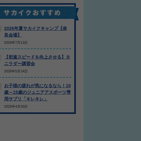
2026年夏サカイクキャンプ【奈
良会場】
2026年7月13日
【初速スピードを向上させる】タ
ニラダー講習会
2026年5月14日
お子様の疲れが気になるなら！10
歳～15歳のジュニアアスポーツ専
用サプリ「キレキレ」
2025年4月30日