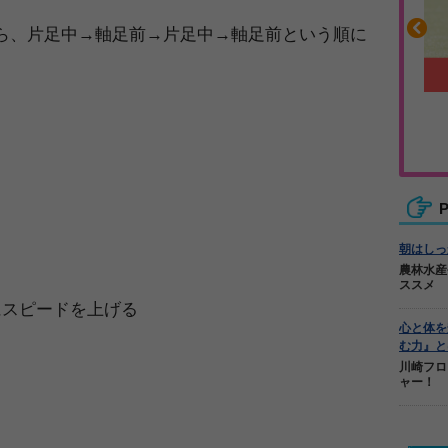
ら、片足中→軸足前→片足中→軸足前という順に
沿って書ける
毎日の食事＋α
ーノート
キレキレ
P
朝はしっ
農林水産
ススメ
にスピードを上げる
心と体を
む力』と
川崎フロ
ャー！