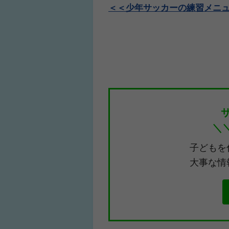
＜＜少年サッカーの練習メニ
＼
子どもを
大事な情