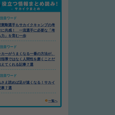
注目ワード
村憲剛選手もサカイクキャンプの考
方に共感！ 一流選手に必要な「考
る力」を育む一歩
注目ワード
ッカーがうまくなる一番の方法が、
術指導ではなく人間性を磨くことだ
教えてくれる記事７選
注目ワード
れさえ読めば足が速くなる！サカイ
記事７選
一覧へ