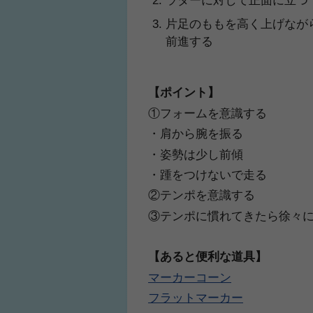
ラダーに対して正面に立つ
片足のももを高く上げなが
前進する
人気No.1商品
わかりやすい質問に
【ポイント】
テクダマ
サカイクサッカ
①フォームを意識する
・肩から腕を振る
・姿勢は少し前傾
・踵をつけないで走る
②テンポを意識する
③テンポに慣れてきたら徐々
【あると便利な道具】
マーカーコーン
フラットマーカー