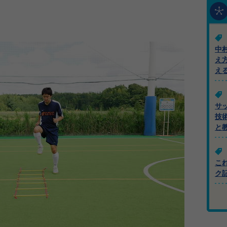
中
え
え
サ
技
と
こ
ク