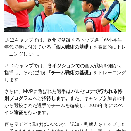
U-12キャンプでは、欧州で活躍するトップ選手が小学生
年代で身に付けている
「個人戦術の基礎」
を徹底的にトレ
ーニングします。
U-15キャンプでは、
各ポジションで
の個人戦術を細かく
指導し、それに加え
「チーム戦術の基礎」
をトレーニング
します。
さらに、MVPに選ばれた選手は
バルセロナで行われる特
別プログラムへご招待します。
また、キャンプ参加者の中
から選抜された選手でチームを編成し、2019年冬に
スペ
イン遠征
を行います。
何を見てどう動けばいいのか、認知・判断力をアップした