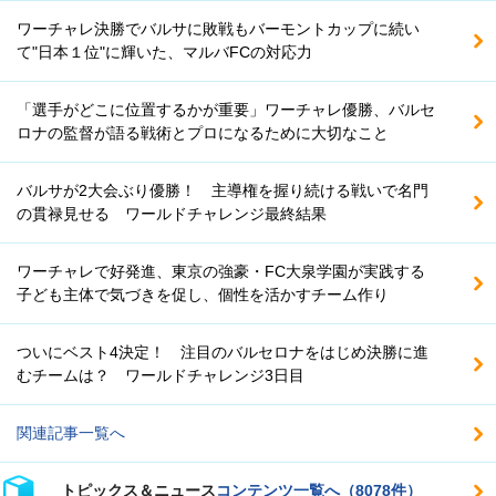
ワーチャレ決勝でバルサに敗戦もバーモントカップに続い
て"日本１位"に輝いた、マルバFCの対応力
「選手がどこに位置するかが重要」ワーチャレ優勝、バルセ
ロナの監督が語る戦術とプロになるために大切なこと
バルサが2大会ぶり優勝！ 主導権を握り続ける戦いで名門
の貫禄見せる ワールドチャレンジ最終結果
ワーチャレで好発進、東京の強豪・FC大泉学園が実践する
子ども主体で気づきを促し、個性を活かすチーム作り
ついにベスト4決定！ 注目のバルセロナをはじめ決勝に進
むチームは？ ワールドチャレンジ3日目
関連記事一覧へ
トピックス＆ニュース
コンテンツ一覧へ（8078件）