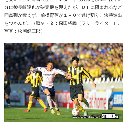
分に⑩長崎達也が決定機を迎えたが、ＤＦに阻まれるなど
同点弾が奪えず、前橋育英が１－０で逃げ切り、決勝進出
をつかんだ。（取材・文；森田将義（フリーライター）、
写真：松岡健三郎）