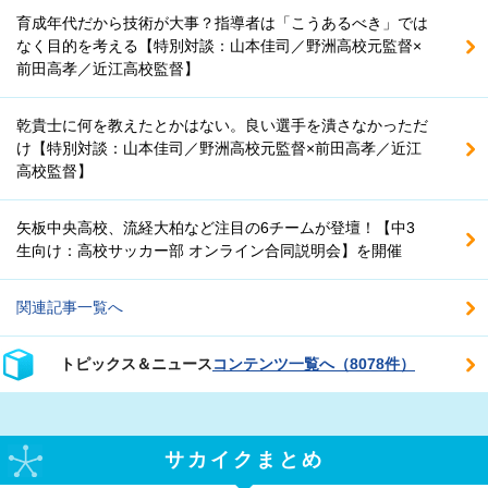
育成年代だから技術が大事？指導者は「こうあるべき」では
なく目的を考える【特別対談：山本佳司／野洲高校元監督×
前田高孝／近江高校監督】
乾貴士に何を教えたとかはない。良い選手を潰さなかっただ
け【特別対談：山本佳司／野洲高校元監督×前田高孝／近江
高校監督】
矢板中央高校、流経大柏など注目の6チームが登壇！【中3
生向け：高校サッカー部 オンライン合同説明会】を開催
関連記事一覧へ
トピックス＆ニュース
コンテンツ一覧へ（8078件）
サカイクまとめ