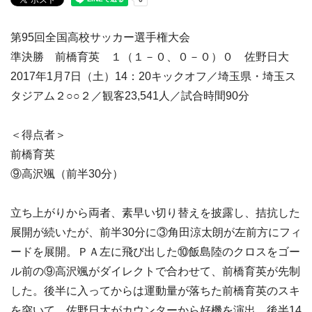
第95回全国高校サッカー選手権大会
準決勝 前橋育英 １（１－０、０－０）０ 佐野日大
2017年1月7日（土）14：20キックオフ／埼玉県・埼玉ス
タジアム２○○２／観客23,541人／試合時間90分
＜得点者＞
前橋育英
⑨高沢颯（前半30分）
立ち上がりから両者、素早い切り替えを披露し、拮抗した
展開が続いたが、前半30分に③角田涼太朗が左前方にフィ
ードを展開。ＰＡ左に飛び出した⑩飯島陸のクロスをゴー
ル前の⑨高沢颯がダイレクトで合わせて、前橋育英が先制
した。後半に入ってからは運動量が落ちた前橋育英のスキ
を突いて、佐野日大がカウンターから好機を演出。後半14