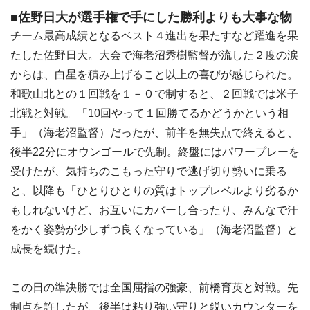
■佐野日大が選手権で手にした勝利よりも大事な物
チーム最高成績となるベスト４進出を果たすなど躍進を果
たした佐野日大。大会で海老沼秀樹監督が流した２度の涙
からは、白星を積み上げること以上の喜びが感じられた。
和歌山北との１回戦を１－０で制すると、２回戦では米子
北戦と対戦。「10回やって１回勝てるかどうかという相
手」（海老沼監督）だったが、前半を無失点で終えると、
後半22分にオウンゴールで先制。終盤にはパワープレーを
受けたが、気持ちのこもった守りで逃げ切り勢いに乗る
と、以降も「ひとりひとりの質はトップレベルより劣るか
もしれないけど、お互いにカバーし合ったり、みんなで汗
をかく姿勢が少しずつ良くなっている」（海老沼監督）と
成長を続けた。
この日の準決勝では全国屈指の強豪、前橋育英と対戦。先
制点を許したが、後半は粘り強い守りと鋭いカウンターを