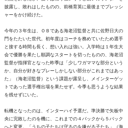
披露し、敗れはしたものの、前橋育英に最後までプレッシ
ャーをかけ続けた。
今年の３年生は、ＯＢである海老沼監督と共に佐野日大の
門をたたいた世代。初年度はコーチを務めていたため選手
と接する時間も長く、想い入れは強い。入学時は１年生大
会で優勝を果たし順調なスタートを切ったものの、海老沼
監督が指揮官となった昨季は「少しワガママな部分という
か、自分が好きなプレーしかしない部分がこれまではあっ
た」（海老沼監督）という課題が露呈し、メインターゲッ
トであった選手権出場を果たせず。今季も思うような結果
を残せずにいた。
転機となったのは、インターハイ予選だ。準決勝で矢板中
央に完敗したのを機に、これまでの４バックから５バック
へと変更。「うちの子たちは守るのを嫌がる子たち」（海