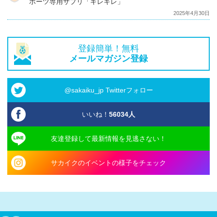
ポーツ専用サプリ「キレキレ」
2025年4月30日
登録簡単！無料
メールマガジン登録
@sakaiku_jp Twitterフォロー
いいね！
56034
人
友達登録して最新情報を見逃さない！
サカイクのイベントの様子をチェック