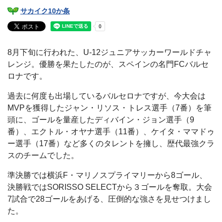
サカイク10か条
8月下旬に行われた、U-12ジュニアサッカーワールドチャ
レンジ。優勝を果たしたのが、スペインの名門FCバルセ
ロナです。
過去に何度も出場しているバルセロナですが、今大会は
MVPを獲得したジャン・リソス・トレス選手（7番）を筆
頭に、ゴールを量産したディバイン・ジョン選手（9
番）、エクトル・オヤナ選手（11番）、ケイタ・ママドゥ
ー選手（17番）など多くのタレントを擁し、歴代最強クラ
スのチームでした。
準決勝では横浜F・マリノスプライマリーから8ゴール、
決勝戦ではSORISSO SELECTから３ゴールを奪取。大会
7試合で28ゴールをあげる、圧倒的な強さを見せつけまし
た。