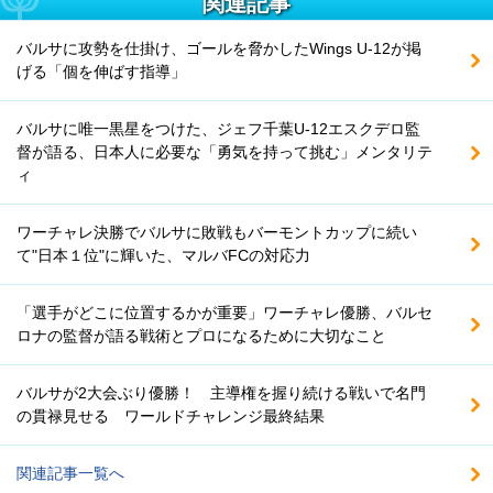
関連記事
バルサに攻勢を仕掛け、ゴールを脅かしたWings U-12が掲
げる「個を伸ばす指導」
バルサに唯一黒星をつけた、ジェフ千葉U-12エスクデロ監
督が語る、日本人に必要な「勇気を持って挑む」メンタリテ
ィ
ワーチャレ決勝でバルサに敗戦もバーモントカップに続い
て"日本１位"に輝いた、マルバFCの対応力
「選手がどこに位置するかが重要」ワーチャレ優勝、バルセ
ロナの監督が語る戦術とプロになるために大切なこと
バルサが2大会ぶり優勝！ 主導権を握り続ける戦いで名門
の貫禄見せる ワールドチャレンジ最終結果
関連記事一覧へ