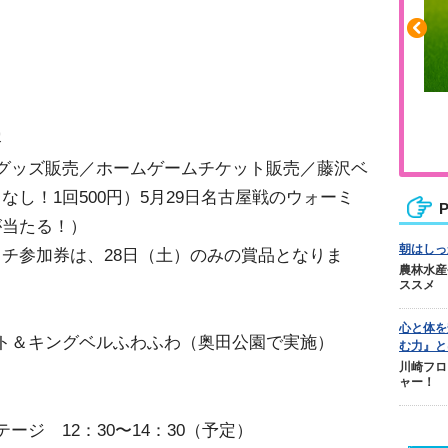
ふくらはぎの張りや疲れに
容
ジュニアレッグリカバリー
グッズ販売／ホームゲームチケット販売／藤沢ベ
し！1回500円）5月29日名古屋戦のウォーミ
P
が当たる！）
朝はしっ
チ参加券は、28日（土）のみの賞品となりま
農林水産
ススメ
心と体を
ット＆キングベルふわふわ（奥田公園で実施）
む力』と
川崎フロ
ャー！
ージ 12：30〜14：30（予定）