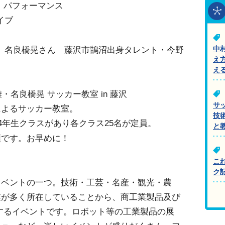
R」パフォーマンス
イブ
、名良橋晃さん 藤沢市鵠沼出身タレント・今野
中
え
え
・名良橋晃 サッカー教室 in 藤沢
サ
によるサッカー教室。
技
4年生クラスがあり各クラス25名が定員。
と
順です。お早めに！
こ
】
ク
イベントの一つ。技術・工芸・名産・観光・農
業が多く所在していることから、商工業製品及び
するイベントです。ロボット等の工業製品の展