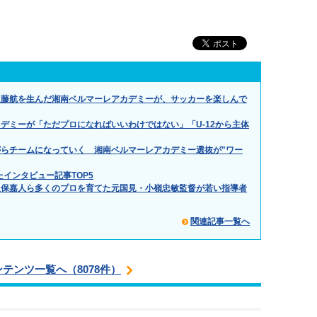
遠藤航を生んだ湘南ベルマーレアカデミーが、サッカーを楽しんで
デミーが「ただプロになればいいわけではない」「U-12から主体
らチームになっていく 湘南ベルマーレアカデミー選抜が"ワー
たインタビュー記事TOP5
久保嘉人ら多くのプロを育てた元国見・小嶺忠敏監督が若い指導者
関連記事一覧へ
ンテンツ一覧へ（8078件）