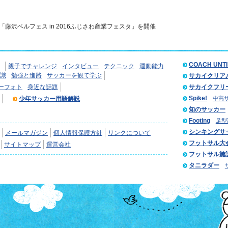
「藤沢ベルフェス in 2016ふじさわ産業フェスタ」を開催
COACH UNT
親子でチャレンジ
インタビュー
テクニック
運動能力
識
勉強と進路
サッカーを観て学ぶ
サカイクリア
ーフォト
身近な話題
サカイクフリ
Spike!
少年サッカー用語解説
中高
知のサッカー
Footing
足型
シンキングサ
メールマガジン
個人情報保護方針
リンクについて
フットサル大
サイトマップ
運営会社
フットサル施
タニラダー