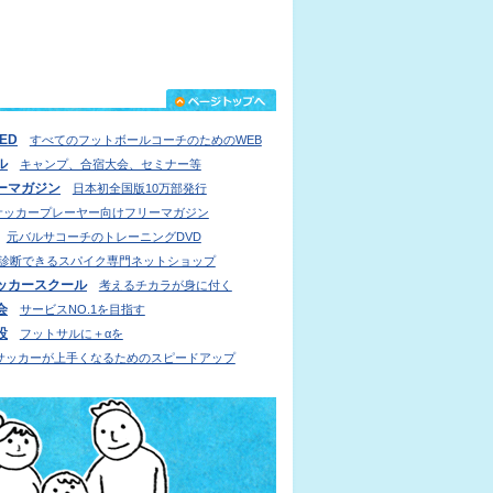
IED
すべてのフットボールコーチのためのWEB
ル
キャンプ、合宿大会、セミナー等
ーマガジン
日本初全国版10万部発行
サッカープレーヤー向けフリーマガジン
元バルサコーチのトレーニングDVD
診断できるスパイク専門ネットショップ
ッカースクール
考えるチカラが身に付く
会
サービスNO.1を目指す
設
フットサルに＋αを
サッカーが上手くなるためのスピードアップ