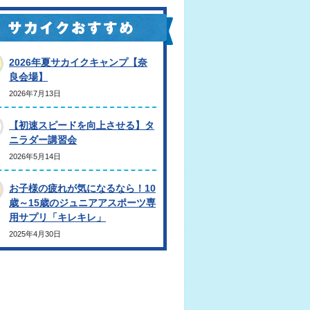
2026年夏サカイクキャンプ【奈
良会場】
2026年7月13日
【初速スピードを向上させる】タ
ニラダー講習会
2026年5月14日
お子様の疲れが気になるなら！10
歳～15歳のジュニアアスポーツ専
用サプリ「キレキレ」
2025年4月30日