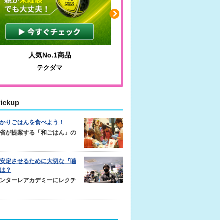
人気No.1商品
わかりやすい質問に沿っ
テクダマ
サカイクサッカーノ
ickup
かりごはんを食べよう！
省が提案する「和ごはん」の
安定させるために大切な『噛
は？
ンターレアカデミーにレクチ