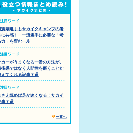
注目ワード
村憲剛選手もサカイクキャンプの考
方に共感！ 一流選手に必要な「考
る力」を育む一歩
注目ワード
ッカーがうまくなる一番の方法が、
術指導ではなく人間性を磨くことだ
教えてくれる記事７選
注目ワード
れさえ読めば足が速くなる！サカイ
記事７選
一覧へ