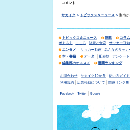
コメント
サカイク
トピックス＆ニュース
湘南が
トピックス＆ニュース
連載
コラム
考える力
こころ
健康と食育
サッカー豆知
エンタメ
サッカー動画
みんなのサッカ
本・書籍
データ
配布物
アンケート
編集部のオススメ
週間ランキング
お問合わせ
サカイク10か条
使い方ガイド
利用規約
広告掲載について
関連リンク集
Facebook
Twitter
Google