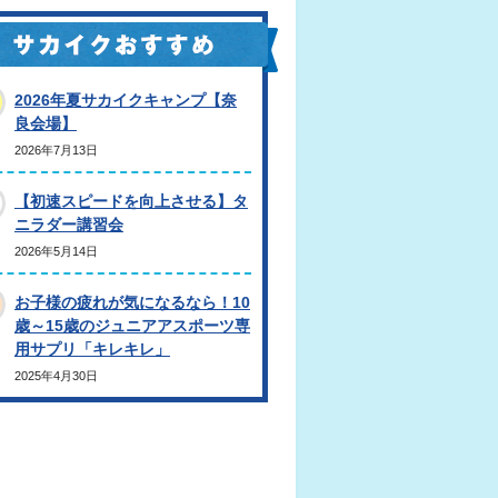
2026年夏サカイクキャンプ【奈
良会場】
2026年7月13日
【初速スピードを向上させる】タ
ニラダー講習会
2026年5月14日
お子様の疲れが気になるなら！10
歳～15歳のジュニアアスポーツ専
用サプリ「キレキレ」
2025年4月30日