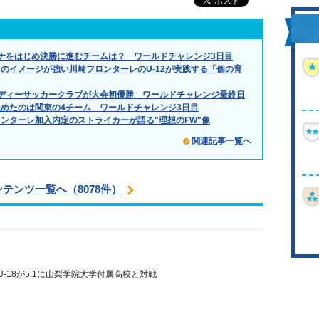
ナをはじめ決勝に進むチームは？ ワールドチャレンジ3日目
のイメージが強い川崎フロンターレのU-12が実践する「個の育
ディーサッカークラブが大会初優勝 ワールドチャレンジ最終日
めたのは関東の4チーム ワールドチャレンジ3日目
ンターレ加入内定のストライカーが語る"理想のFW"像
関連記事一覧へ
ンテンツ一覧へ（8078件）
 U-18が5.1に山梨学院大学付属高校と対戦