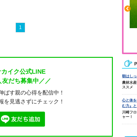
1
ふくらはぎの張りや疲れに
ジュニアレッグリカバリー
P
サカイク公式LINE
朝はしっ
＼友だち募集中／／
農林水産
ススメ
伸ばす親の心得を配信中！
心と体を
報を見逃さずにチェック！
む力』と
川崎フロ
ャー！