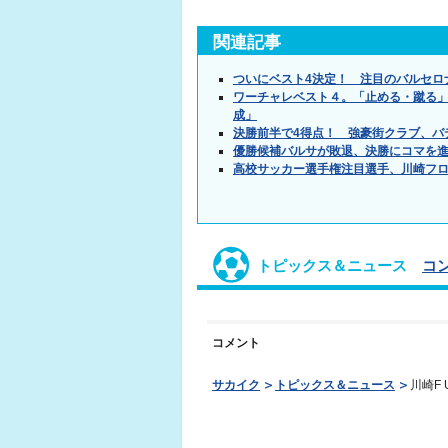
関連記事
ついにベスト4決定！ 注目のバルセロ
ワーチャレベスト４。「止める・蹴る」
成」
決勝前半で4得点！ 強豪街クラブ、バ
優勝候補バルサが敗退、決勝にコマを進
高校サッカー選手権注目選手、川崎フロ
トピックス＆ニュース
コ
コメント
サカイク
トピックス＆ニュース
川崎F