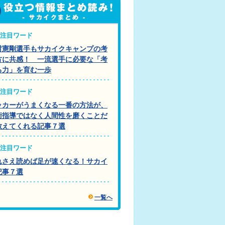
注目ワード
村憲剛選手もサカイクキャンプの考
方に共感！ 一流選手に必要な「考
る力」を育む一歩
注目ワード
ッカーがうまくなる一番の方法が、
術指導ではなく人間性を磨くことだ
教えてくれる記事７選
注目ワード
れさえ読めば足が速くなる！サカイ
記事７選
一覧へ