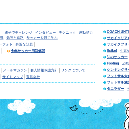
COACH UNT
親子でチャレンジ
インタビュー
テクニック
運動能力
識
勉強と進路
サッカーを観て学ぶ
サカイクリア
ーフォト
身近な話題
サカイクフリ
Spike!
少年サッカー用語解説
中高
知のサッカー
Footing
足型
シンキングサ
メールマガジン
個人情報保護方針
リンクについて
フットサル大
サイトマップ
運営会社
フットサル施
タニラダー