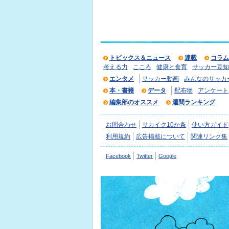
トピックス＆ニュース
連載
コラム
考える力
こころ
健康と食育
サッカー豆知
エンタメ
サッカー動画
みんなのサッカ
本・書籍
データ
配布物
アンケート
編集部のオススメ
週間ランキング
お問合わせ
サカイク10か条
使い方ガイド
利用規約
広告掲載について
関連リンク集
Facebook
Twitter
Google