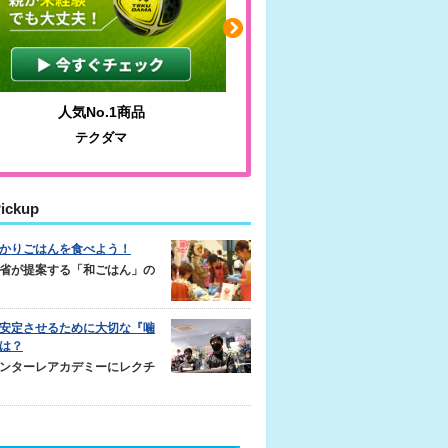
人気No.1商品
わかりやすい質問に沿っ
テクダマ
サカイクサッカーノ
ickup
かりごはんを食べよう！
省が提案する「和ごはん」の
安定させるために大切な『噛
は？
ンターレアカデミーにレクチ