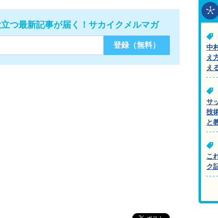
役立つ最新記事が届く！サカイクメルマガ
中
え
え
サ
技
と
こ
ク