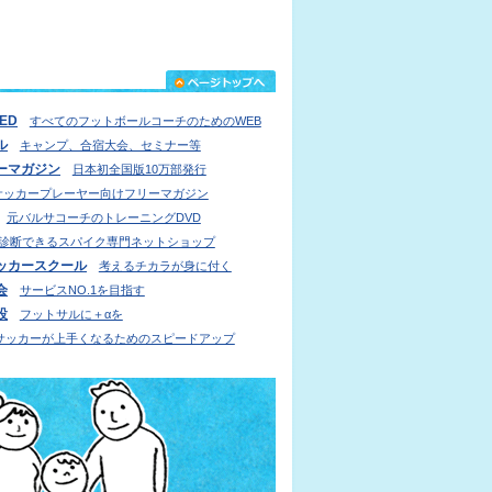
IED
すべてのフットボールコーチのためのWEB
ル
キャンプ、合宿大会、セミナー等
ーマガジン
日本初全国版10万部発行
サッカープレーヤー向けフリーマガジン
元バルサコーチのトレーニングDVD
診断できるスパイク専門ネットショップ
ッカースクール
考えるチカラが身に付く
会
サービスNO.1を目指す
設
フットサルに＋αを
サッカーが上手くなるためのスピードアップ