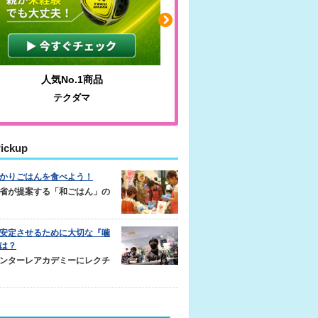
人気No.1商品
わかりやすい質問に沿っ
テクダマ
サカイクサッカーノ
ickup
かりごはんを食べよう！
省が提案する「和ごはん」の
安定させるために大切な『噛
は？
ンターレアカデミーにレクチ