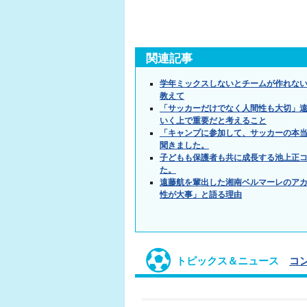
関連記事
学年ミックスしないとチームが作れな
教えて
「サッカーだけでなく人間性も大切」
いく上で重要だと考えること
「キャンプに参加して、サッカーの本
聞きました。
子どもも保護者も共に成長する池上正
た。
遠藤航を輩出した湘南ベルマーレのアカ
性が大事」と語る理由
トピックス＆ニュース
コ