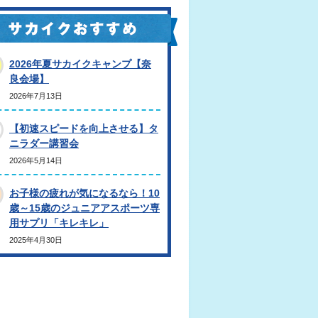
2026年夏サカイクキャンプ【奈
良会場】
2026年7月13日
【初速スピードを向上させる】タ
ニラダー講習会
2026年5月14日
お子様の疲れが気になるなら！10
歳～15歳のジュニアアスポーツ専
用サプリ「キレキレ」
2025年4月30日