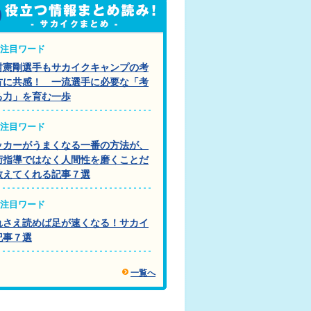
注目ワード
村憲剛選手もサカイクキャンプの考
方に共感！ 一流選手に必要な「考
る力」を育む一歩
注目ワード
ッカーがうまくなる一番の方法が、
術指導ではなく人間性を磨くことだ
教えてくれる記事７選
注目ワード
れさえ読めば足が速くなる！サカイ
記事７選
一覧へ