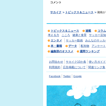
コメント
サカイク
トピックス＆ニュース
湘南が
トピックス＆ニュース
連載
コラム
考える力
こころ
健康と食育
サッカー豆知
エンタメ
サッカー動画
みんなのサッカ
本・書籍
データ
配布物
アンケート
編集部のオススメ
週間ランキング
お問合わせ
サカイク10か条
使い方ガイド
利用規約
広告掲載について
関連リンク集
Facebook
Twitter
Google