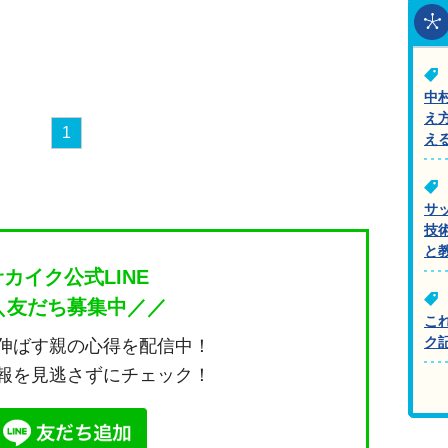
中
え
1
え
サ
技
と
サカイク公式LINE
＼友だち募集中／／
こ
ク
伸ばす親の心得を配信中！
報を見逃さずにチェック！