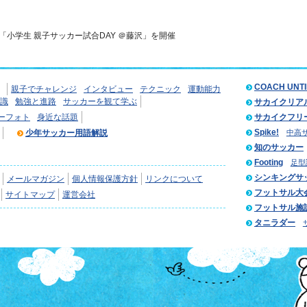
「小学生 親子サッカー試合DAY ＠藤沢」を開催
COACH UNT
親子でチャレンジ
インタビュー
テクニック
運動能力
識
勉強と進路
サッカーを観て学ぶ
サカイクリア
ーフォト
身近な話題
サカイクフリ
Spike!
少年サッカー用語解説
中高
知のサッカー
Footing
足型
シンキングサ
メールマガジン
個人情報保護方針
リンクについて
フットサル大
サイトマップ
運営会社
フットサル施
タニラダー