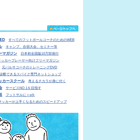
IED
すべてのフットボールコーチのためのWEB
ル
キャンプ、合宿大会、セミナー等
ーマガジン
日本初全国版10万部発行
サッカープレーヤー向けフリーマガジン
元バルサコーチのトレーニングDVD
診断できるスパイク専門ネットショップ
ッカースクール
考えるチカラが身に付く
会
サービスNO.1を目指す
設
フットサルに＋αを
サッカーが上手くなるためのスピードアップ