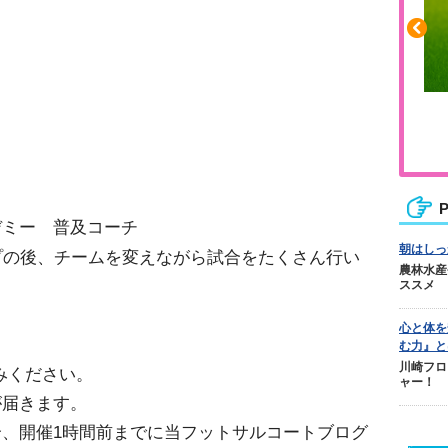
ふくらはぎの張りや疲れに
ジュニアレッグリカバリー
P
デミー 普及コーチ
朝はしっ
プの後、チームを変えながら試合をたくさん行い
農林水産
ススメ
心と体を
む力』と
川崎フロ
みください。
ャー！
が届きます。
、開催1時間前までに当フットサルコートブログ