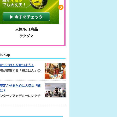
人気No.1商品
わかりやすい質問に沿っ
テクダマ
サカイクサッカーノ
ickup
かりごはんを食べよう！
省が提案する「和ごはん」の
安定させるために大切な『噛
は？
ンターレアカデミーにレクチ