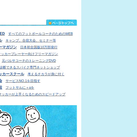
IED
すべてのフットボールコーチのためのWEB
ル
キャンプ、合宿大会、セミナー等
ーマガジン
日本初全国版10万部発行
サッカープレーヤー向けフリーマガジン
元バルサコーチのトレーニングDVD
診断できるスパイク専門ネットショップ
ッカースクール
考えるチカラが身に付く
会
サービスNO.1を目指す
設
フットサルに＋αを
サッカーが上手くなるためのスピードアップ