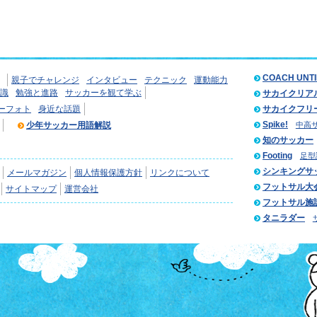
COACH UNT
親子でチャレンジ
インタビュー
テクニック
運動能力
識
勉強と進路
サッカーを観て学ぶ
サカイクリア
ーフォト
身近な話題
サカイクフリ
Spike!
少年サッカー用語解説
中高
知のサッカー
Footing
足型
シンキングサ
メールマガジン
個人情報保護方針
リンクについて
フットサル大
サイトマップ
運営会社
フットサル施
タニラダー