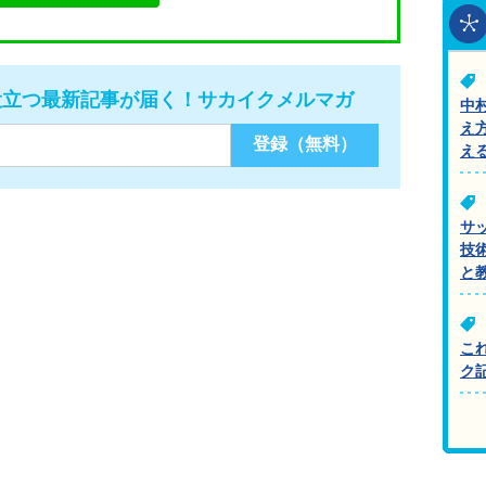
役立つ最新記事が届く！サカイクメルマガ
中
え
え
サ
技
と
こ
ク