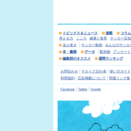
トピックス＆ニュース
連載
コラム
考える力
こころ
健康と食育
サッカー豆知
エンタメ
サッカー動画
みんなのサッカ
本・書籍
データ
配布物
アンケート
編集部のオススメ
週間ランキング
お問合わせ
サカイク10か条
使い方ガイド
利用規約
広告掲載について
関連リンク集
Facebook
Twitter
Google