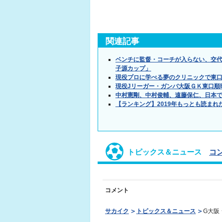
関連記事
ベンチに監督・コーチが入らない、交
子源カップ」
現役プロに学べる夢のクリニックで東口
現役Jリーガー・ガンバ大阪ＧＫ東口順
中村憲剛、中村俊輔、遠藤保仁、日本
【ランキング】2019年もっとも読まれ
トピックス＆ニュース
コ
コメント
サカイク
トピックス＆ニュース
G大阪