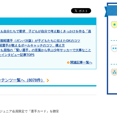
代も自分たちで要求 子どもが自分で考え動くきっかけを作る「昌
順昭選手（ガンバ大阪）が子どもたちに伝えたGKのコツ
昭選手が教えるボールキャッチのコツ、構え方
でも屈指の「賢い選手」の言葉から学ぶ少年サッカーで大事なこと
たインタビュー記事TOP5
関連記事一覧へ
ンテンツ一覧へ（8078件）
 ジュニア会員限定で『選手カード』を贈呈