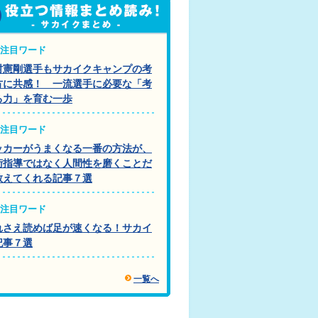
注目ワード
村憲剛選手もサカイクキャンプの考
方に共感！ 一流選手に必要な「考
る力」を育む一歩
注目ワード
ッカーがうまくなる一番の方法が、
術指導ではなく人間性を磨くことだ
教えてくれる記事７選
注目ワード
れさえ読めば足が速くなる！サカイ
記事７選
一覧へ