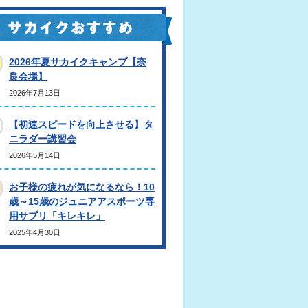
2026年夏サカイクキャンプ【奈
良会場】
2026年7月13日
【初速スピードを向上させる】タ
ニラダー講習会
2026年5月14日
お子様の疲れが気になるなら！10
歳～15歳のジュニアアスポーツ専
用サプリ「キレキレ」
2025年4月30日