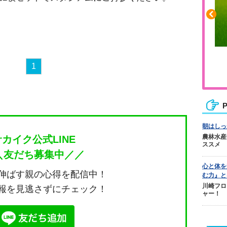
ふくらはぎの張りや疲れに
1
ジュニアレッグリカバリー
P
朝はしっ
農林水産
サカイク公式LINE
ススメ
＼友だち募集中／／
心と体を
伸ばす親の心得を配信中！
む力』と
川崎フロ
報を見逃さずにチェック！
ャー！