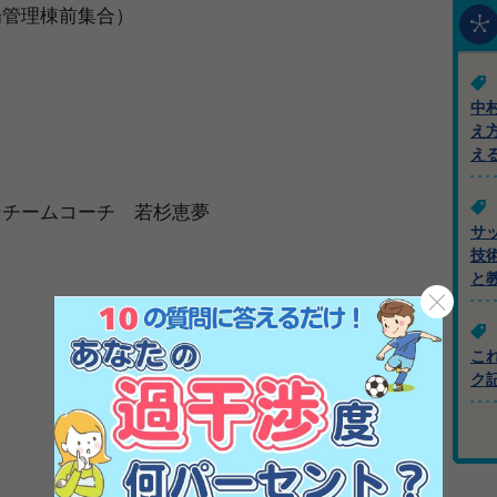
場管理棟前集合）
中
え
え
ンチームコーチ 若杉恵夢
サ
技
と
こ
ク
1