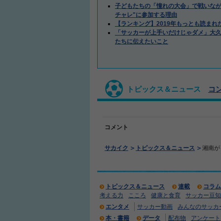
子どもたちの「憧れの大会」で戦いなが
チャレ"に参加する理由
【ランキング】2019年もっとも読まれ
「サッカーが上手いだけじゃダメ」大
たちに伝えたいこと
トピックス＆ニュース
コ
コメント
サカイク
トピックス＆ニュース
湘南が
トピックス＆ニュース
連載
コラム
考える力
こころ
健康と食育
サッカー豆知
エンタメ
サッカー動画
みんなのサッカ
本・書籍
データ
配布物
アンケート