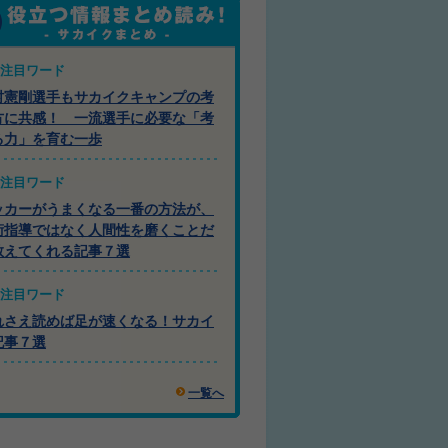
注目ワード
村憲剛選手もサカイクキャンプの考
方に共感！ 一流選手に必要な「考
る力」を育む一歩
注目ワード
ッカーがうまくなる一番の方法が、
術指導ではなく人間性を磨くことだ
教えてくれる記事７選
注目ワード
れさえ読めば足が速くなる！サカイ
記事７選
一覧へ