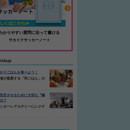
わかりやすい質問に沿って書ける
毎日の食事＋α
サカイクサッカーノート
キレキレ
ickup
かりごはんを食べよう！
省が提案する「和ごはん」の
安定させるために大切な『噛
は？
ンターレアカデミーにレクチ