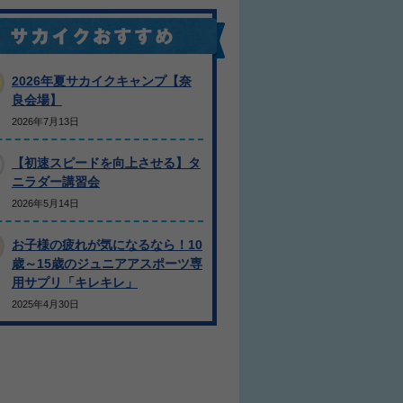
2026年夏サカイクキャンプ【奈
良会場】
2026年7月13日
【初速スピードを向上させる】タ
ニラダー講習会
2026年5月14日
お子様の疲れが気になるなら！10
歳～15歳のジュニアアスポーツ専
用サプリ「キレキレ」
2025年4月30日