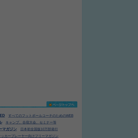
IED
すべてのフットボールコーチのためのWEB
ル
キャンプ、合宿大会、セミナー等
ーマガジン
日本初全国版10万部発行
サッカープレーヤー向けフリーマガジン