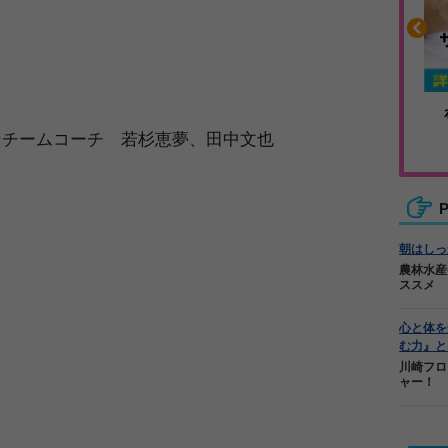
や疲れに
人気No.1商品
ンチームコーチ 若杉恵夢、田中文也
カバリー
テクダマ
P
朝はしっ
農林水産
ススメ
】
心と体を
む力』と
川崎フロ
ャー！