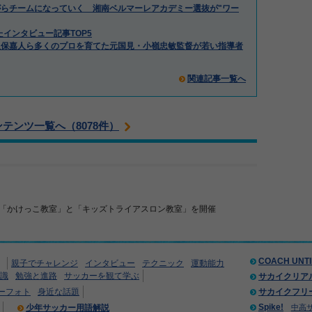
らチームになっていく 湘南ベルマーレアカデミー選抜が"ワー
たインタビュー記事TOP5
久保嘉人ら多くのプロを育てた元国見・小嶺忠敏監督が若い指導者
関連記事一覧へ
ンテンツ一覧へ（8078件）
「かけっこ教室」と「キッズトライアスロン教室」を開催
COACH UNT
親子でチャレンジ
インタビュー
テクニック
運動能力
識
勉強と進路
サッカーを観て学ぶ
サカイクリア
ーフォト
身近な話題
サカイクフリ
Spike!
少年サッカー用語解説
中高