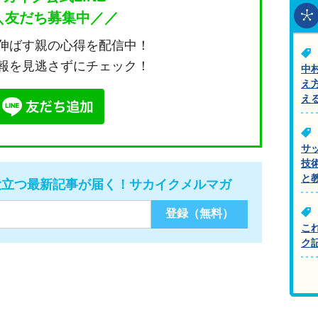
＼友だち募集中／／
伸ばす親の心得を配信中！
報を見逃さずにチェック！
中
え
え
サ
技
と
役立つ最新記事が届く！サカイクメルマガ
こ
ク