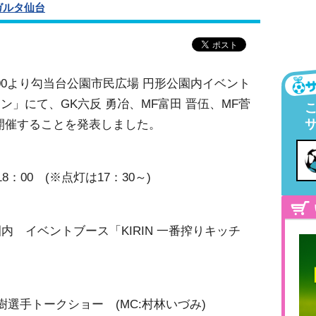
ガルタ仙台
00より勾当台公園市民広場 円形公園内イベント
チン」にて、GK六反 勇冶、MF富田 晋伍、MF菅
開催することを発表しました。
～18：00 (※点灯は17：30～)
 イベントブース「KIRIN 一番搾りキッチ
選手トークショー (MC:村林いづみ)