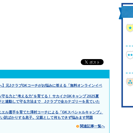
へ】元JクラブGKコーチがお悩みに答える「無料オンラインイベ
守る力と"考える力"を育てる！ サカイクGKキャンプ 2025夏
Fと連動して守る方法まで Jクラブで全カテゴリーを見ていた
ダニエル選手を育てた澤村コーチによる「GKスペシャルキャンプ」
言い訳ばかりする息子。父親として何もできず悩みます問題
関連記事一覧へ