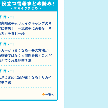
注目ワード
村憲剛選手もサカイクキャンプの考
方に共感！ 一流選手に必要な「考
る力」を育む一歩
注目ワード
ッカーがうまくなる一番の方法が、
術指導ではなく人間性を磨くことだ
教えてくれる記事７選
注目ワード
れさえ読めば足が速くなる！サカイ
記事７選
一覧へ