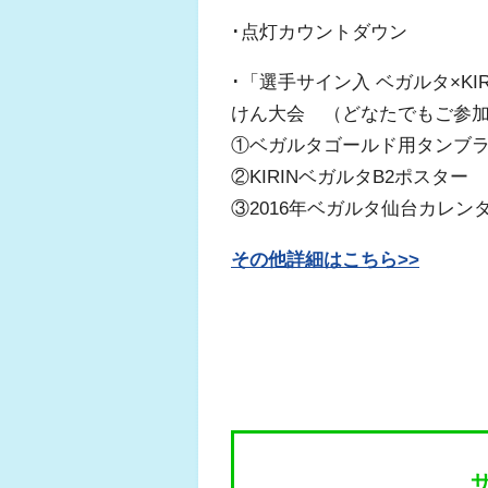
･点灯カウントダウン
･「選手サイン入 ベガルタ×K
けん大会 （どなたでもご参
①ベガルタゴールド用タンブ
②KIRINベガルタB2ポ
③2016年ベガルタ仙台カレ
その他詳細はこちら>>