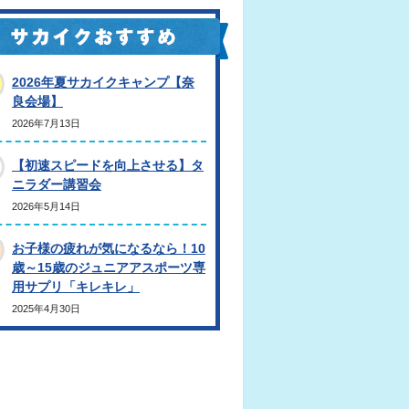
2026年夏サカイクキャンプ【奈
良会場】
2026年7月13日
【初速スピードを向上させる】タ
ニラダー講習会
2026年5月14日
お子様の疲れが気になるなら！10
歳～15歳のジュニアアスポーツ専
用サプリ「キレキレ」
2025年4月30日