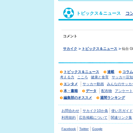
トピックス＆ニュース
コ
コメント
サカイク
トピックス＆ニュース
仙台 
トピックス＆ニュース
連載
コラム
考える力
こころ
健康と食育
サッカー豆知
エンタメ
サッカー動画
みんなのサッカ
本・書籍
データ
配布物
アンケート
編集部のオススメ
週間ランキング
お問合わせ
サカイク10か条
使い方ガイド
利用規約
広告掲載について
関連リンク集
Facebook
Twitter
Google