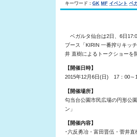
キーワード：
GK
MF
イベント
ベ
ベガルタ仙台は2日、6日17:
ブース「KIRIN 一番搾りキッ
井 直樹によるトークショーを
【開催日時】
2015年12月6日(日) 17：00
【開催場所】
勾当台公園市民広場の円形公園内
ン」
【開催内容】
･六反勇冶・富田晋伍・菅井直樹