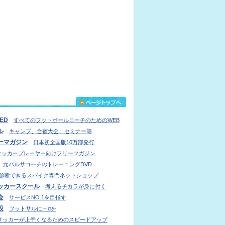
IED
すべてのフットボールコーチのためのWEB
ル
キャンプ、合宿大会、セミナー等
ーマガジン
日本初全国版10万部発行
サッカープレーヤー向けフリーマガジン
元バルサコーチのトレーニングDVD
診断できるスパイク専門ネットショップ
ッカースクール
考えるチカラが身に付く
会
サービスNO.1を目指す
設
フットサルに＋αを
サッカーが上手くなるためのスピードアップ