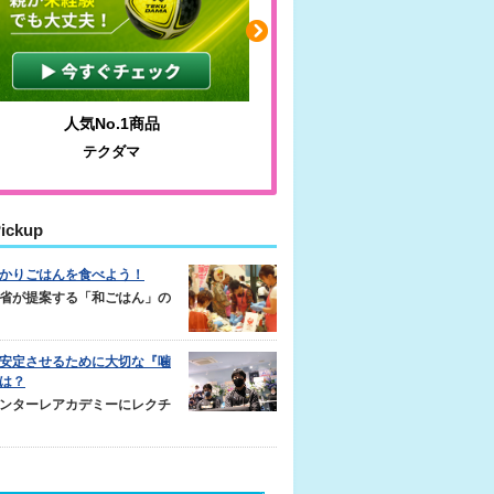
人気No.1商品
わかりやすい質問に沿っ
テクダマ
サカイクサッカーノ
ickup
かりごはんを食べよう！
省が提案する「和ごはん」の
安定させるために大切な『噛
は？
ンターレアカデミーにレクチ