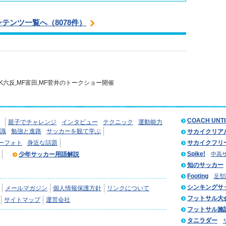
ンテンツ一覧へ（8078件）
GK六反,MF富田,MF菅井のトークショー開催
COACH UNT
親子でチャレンジ
インタビュー
テクニック
運動能力
識
勉強と進路
サッカーを観て学ぶ
サカイクリア
ーフォト
身近な話題
サカイクフリ
Spike!
少年サッカー用語解説
中高
知のサッカー
Footing
足型
シンキングサ
メールマガジン
個人情報保護方針
リンクについて
フットサル大
サイトマップ
運営会社
フットサル施
タニラダー