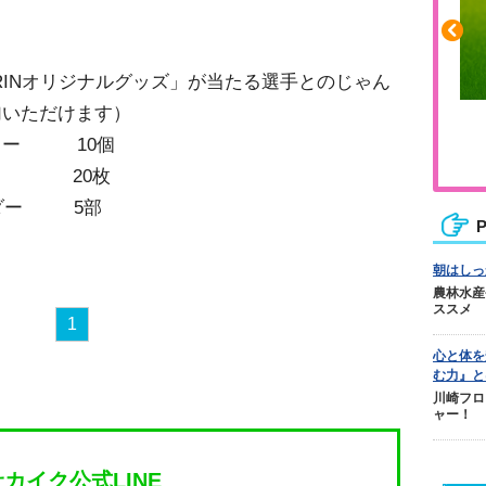
IRINオリジナルグッズ」が当たる選手とのじゃん
加いただけます）
ふくらはぎの張りや疲れに
ラー 10個
ジュニアレッグリカバリー
スター 20枚
ンダー 5部
P
朝はしっ
農林水産
ススメ
1
心と体を
む力』と
川崎フロ
ャー！
サカイク公式LINE