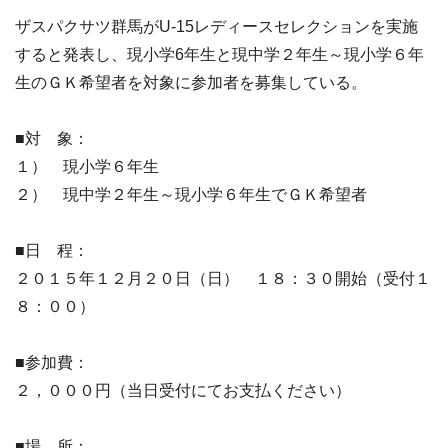
ザスパクサツ群馬が
U-15レディースセレクション
を実施
すると発表し、現小学6年生と
現中学２年生～現小学６年
生のＧＫ希望者
を対象に参加者を募集している。
■対 象：
１） 現小学６年生
２） 現中学２年生～現小学６年生でＧＫ希望者
■日 程：
２０１５年１２月２０日（日） １８：３０開始（受付１
８：００）
■参加費：
２，０００円（当日受付にてお支払ください）
■場 所：