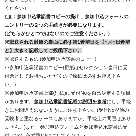
ください）
：参加申込承諾書コピーの提出、参加申込フォームの
注意
エントリーの２つの手続きが必要になります。
(どちらかひとつではないのでご注意ください。)
※
郵送される封筒の裏面に必ず第1希望日を【○月○日希望
と】大きく記載してご投函下さい。
※郵送するもの (
参加申込承諾書のコピー
)
※参加申込承諾書のコピー(原紙はセレクション当日に受
付票としてお持ちいただくので原紙は必ずお控え下さ
い。)
※参加申込承諾書上部(別紙)に受付Noを自己決定する項目
があります。
参加申込承諾書記載の説明を参考
にし、手続
きにお間違えのないようにご注意下さい。(受付Noが他の
受験者と重なるケースもありますが、手続上の問題はあり
ません。)また、
参加申込フォームと参加申込承諾書の受
付けNoは必ず同じNoにしてください。