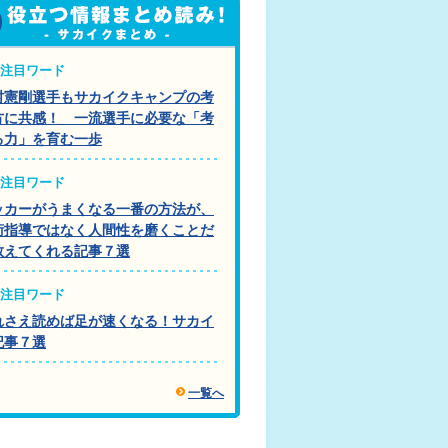
注目ワード
村憲剛選手もサカイクキャンプの考
方に共感！ 一流選手に必要な「考
る力」を育む一歩
注目ワード
ッカーがうまくなる一番の方法が、
術指導ではなく人間性を磨くことだ
教えてくれる記事７選
注目ワード
れさえ読めば足が速くなる！サカイ
記事７選
一覧へ