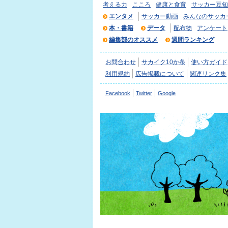
考える力
こころ
健康と食育
サッカー豆知
エンタメ
サッカー動画
みんなのサッカ
本・書籍
データ
配布物
アンケート
編集部のオススメ
週間ランキング
お問合わせ
サカイク10か条
使い方ガイド
利用規約
広告掲載について
関連リンク集
Facebook
Twitter
Google