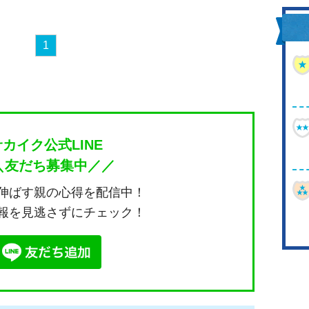
1
サカイク公式LINE
＼友だち募集中／／
伸ばす親の心得を配信中！
報を見逃さずにチェック！