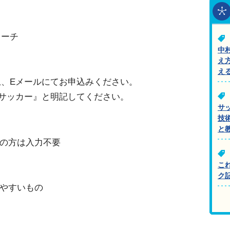
コーチ
中
え
え
、Eメールにてお申込みください。
サッカー』と明記してください。
サ
技
と
の方は入力不要
こ
ク
やすいもの