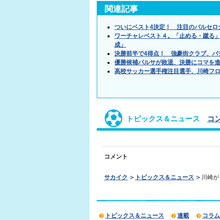
関連記事
ついにベスト4決定！ 注目のバルセロ
ワーチャレベスト４。「止める・蹴る」
成」
決勝前半で4得点！ 強豪街クラブ、バ
優勝候補バルサが敗退、決勝にコマを進
高校サッカー選手権注目選手、川崎フロ
トピックス＆ニュース
コ
コメント
サカイク
トピックス＆ニュース
川崎が
トピックス＆ニュース
連載
コラム