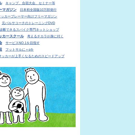
ル
キャンプ、合宿大会、セミナー等
ーマガジン
日本初全国版10万部発行
サッカープレーヤー向けフリーマガジン
元バルサコーチのトレーニングDVD
診断できるスパイク専門ネットショップ
ッカースクール
考えるチカラが身に付く
会
サービスNO.1を目指す
設
フットサルに＋αを
サッカーが上手くなるためのスピードアップ