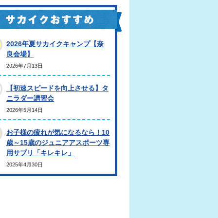
2026年夏サカイクキャンプ【奈
良会場】
2026年7月13日
【初速スピードを向上させる】タ
ニラダー講習会
2026年5月14日
お子様の疲れが気になるなら！10
歳～15歳のジュニアアスポーツ専
用サプリ「キレキレ」
2025年4月30日