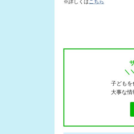
※詳しくは
こちら
＼
子どもを
大事な情