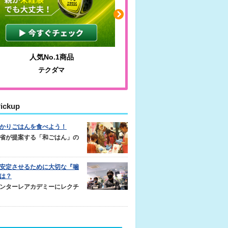
人気No.1商品
わかりやすい質問に沿っ
テクダマ
サカイクサッカーノ
ickup
かりごはんを食べよう！
省が提案する「和ごはん」の
安定させるために大切な『噛
は？
ンターレアカデミーにレクチ