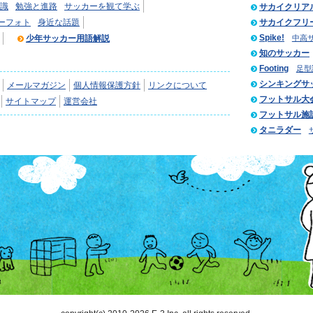
識
勉強と進路
サッカーを観て学ぶ
サカイクリア
ーフォト
身近な話題
サカイクフリ
Spike!
少年サッカー用語解説
中高
知のサッカー
Footing
足型
シンキングサ
メールマガジン
個人情報保護方針
リンクについて
フットサル大
サイトマップ
運営会社
フットサル施
タニラダー