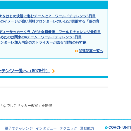
ナをはじめ決勝に進むチームは？ ワールドチャレンジ3日目
のイメージが強い川崎フロンターレのU-12が実践する「個の育
ディーサッカークラブが大会初優勝 ワールドチャレンジ最終日
めたのは関東の4チーム ワールドチャレンジ3日目
ンターレ加入内定のストライカーが語る"理想のFW"像
関連記事一覧へ
ンテンツ一覧へ（8078件）
「なでしこサッカー教室」を開催
COACH UNT
親子でチャレンジ
インタビュー
テクニック
運動能力