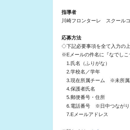
指導者
川崎フロンターレ スクール
応募方法
◇下記必要事項を全て入力の上
※Eメールの件名に『なでしこ
1.氏名（ふりがな）
2.学校名／学年
3.現在所属チーム ※未所属
4.保護者氏名
5.郵便番号・住所
6.電話番号 ※日中つながり
7.Eメールアドレス