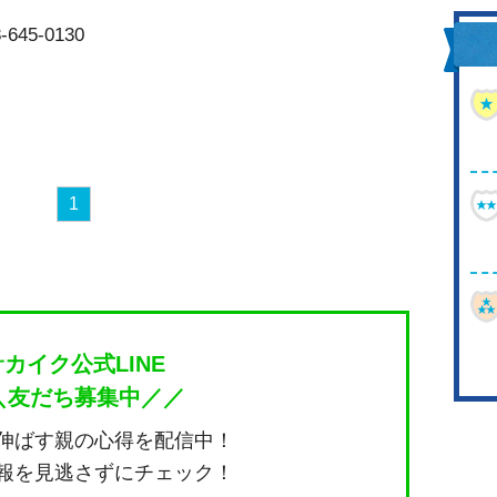
45-0130
1
サカイク公式LINE
＼友だち募集中／／
伸ばす親の心得を配信中！
報を見逃さずにチェック！