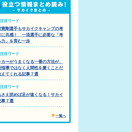
注目ワード
村憲剛選手もサカイクキャンプの考
方に共感！ 一流選手に必要な「考
る力」を育む一歩
注目ワード
ッカーがうまくなる一番の方法が、
術指導ではなく人間性を磨くことだ
教えてくれる記事７選
注目ワード
れさえ読めば足が速くなる！サカイ
記事７選
一覧へ