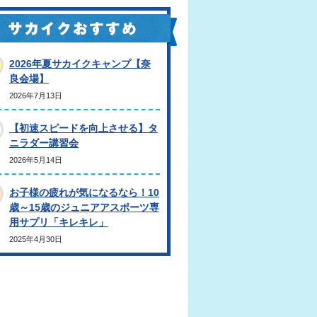
2026年夏サカイクキャンプ【奈
良会場】
2026年7月13日
【初速スピードを向上させる】タ
ニラダー講習会
2026年5月14日
お子様の疲れが気になるなら！10
歳～15歳のジュニアアスポーツ専
用サプリ「キレキレ」
2025年4月30日