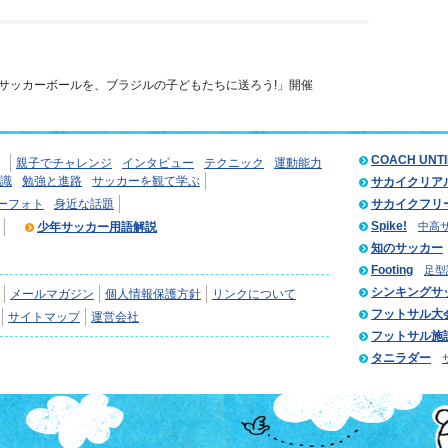
サッカーボールを、ブラジルの子どもたちに送ろう!」開催
COACH UNT
親子でチャレンジ
インタビュー
テクニック
運動能力
識
勉強と進路
サッカーを観て学ぶ
サカイクリア
ーフォト
身近な話題
サカイクフリ
Spike!
少年サッカー用語解説
中高
知のサッカー
Footing
足型
シンキングサ
メールマガジン
個人情報保護方針
リンクについて
フットサル大
サイトマップ
運営会社
フットサル施
タニラダー