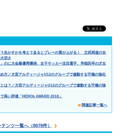
どう生かすかを考えて走るとプレーの質が上がる！ 文武両道の女
の大切さ
た」のに大会最優秀獲得、女子サッカー注目選手、早稲田卒の才女
め方／大宮アルディージャU12のグループで連動する守備の強化
とは？／大宮アルディージャU12のグループで連動する守備の強
い評価「HEROs AWARD 2018」
関連記事一覧へ
ンテンツ一覧へ（8078件）