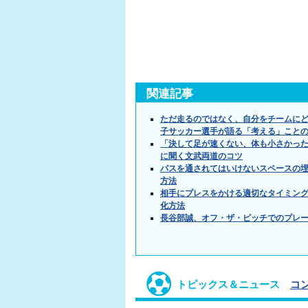
関連記事
ただ走るのではなく、自分をチームに
子サッカー選手が語る「考える」こと
「決して足が速くない、体も小さかっ
に聞く文武両道のコツ
パスを通されてはいけないスペースの埋
方法
相手にプレスをかける適切なタイミング
化方法
長谷部誠、オフ・ザ・ピッチでのプレーで高
トピックス＆ニュース
コ