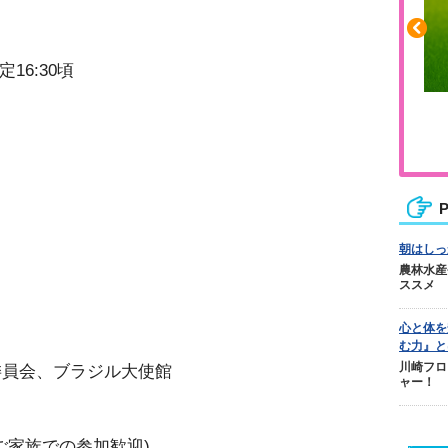
定16:30頃
ふくらはぎの張りや疲れに
ジュニアレッグリカバリー
P
朝はしっ
農林水産
ススメ
心と体を
む力』と
川崎フロ
委員会、ブラジル大使館
ャー！
ご家族での参加歓迎)