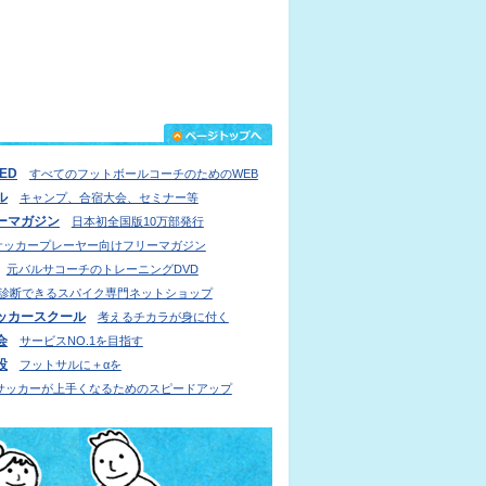
IED
すべてのフットボールコーチのためのWEB
ル
キャンプ、合宿大会、セミナー等
ーマガジン
日本初全国版10万部発行
サッカープレーヤー向けフリーマガジン
元バルサコーチのトレーニングDVD
診断できるスパイク専門ネットショップ
ッカースクール
考えるチカラが身に付く
会
サービスNO.1を目指す
設
フットサルに＋αを
サッカーが上手くなるためのスピードアップ