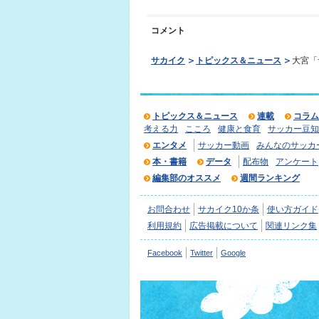
コメント
サカイク
トピックス＆ニュース
大宮「
トピックス＆ニュース
連載
コラム
考える力
こころ
健康と食育
サッカー豆知
エンタメ
サッカー動画
みんなのサッカ
本・書籍
データ
配布物
アンケート
編集部のオススメ
週間ランキング
お問合わせ
サカイク10か条
使い方ガイド
利用規約
広告掲載について
関連リンク集
Facebook
Twitter
Google