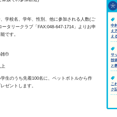
、学校名、学年、性別、他に参加される人数(ご
中
リークラブ「FAX:048-647-1714」よりお申
え
可能です。
え
の雑巾
サ
技
以上
と
小学生のうち先着100名に、ペットボトルから作
こ
プレゼントします。
ク