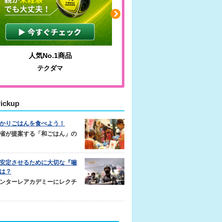
人気No.1商品
わかりやすい質問に沿っ
テクダマ
サカイクサッカーノ
ickup
かりごはんを食べよう！
省が提案する「和ごはん」の
安定させるために大切な『噛
は？
ンターレアカデミーにレクチ