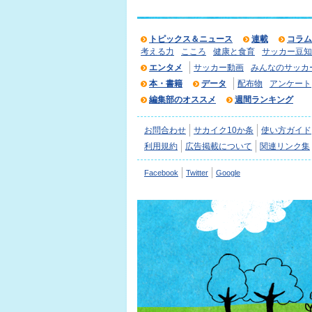
トピックス＆ニュース
連載
コラム
考える力
こころ
健康と食育
サッカー豆知
エンタメ
サッカー動画
みんなのサッカ
本・書籍
データ
配布物
アンケート
編集部のオススメ
週間ランキング
お問合わせ
サカイク10か条
使い方ガイド
利用規約
広告掲載について
関連リンク集
Facebook
Twitter
Google