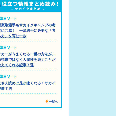
注目ワード
村憲剛選手もサカイクキャンプの考
方に共感！ 一流選手に必要な「考
る力」を育む一歩
注目ワード
ッカーがうまくなる一番の方法が、
術指導ではなく人間性を磨くことだ
教えてくれる記事７選
注目ワード
れさえ読めば足が速くなる！サカイ
記事７選
一覧へ