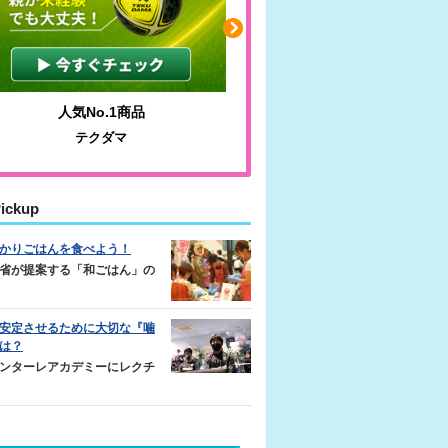
人気No.1商品
わかりやすい質問に沿っ
テクダマ
サカイクサッカーノ
ickup
かりごはんを食べよう！
省が提案する「和ごはん」の
安定させるために大切な『噛
は？
ンターレアカデミーにレクチ