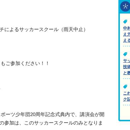
中
コーチによるサッカースクール（雨天中止）
え
え
サ
ともご参加ください！！
技
と
チ
こ
ク
ポーツ少年団20周年記念式典内で、講演会が開
C.の参加は、このサッカースクールのみとなりま