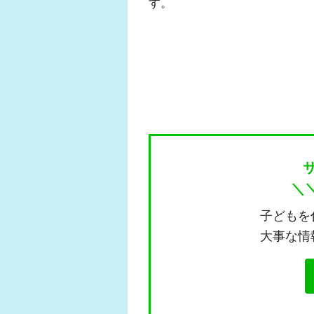
す。
＼
子どもを
大事な情