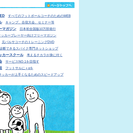
IED
すべてのフットボールコーチのためのWEB
ル
キャンプ、合宿大会、セミナー等
ーマガジン
日本初全国版10万部発行
サッカープレーヤー向けフリーマガジン
元バルサコーチのトレーニングDVD
診断できるスパイク専門ネットショップ
ッカースクール
考えるチカラが身に付く
会
サービスNO.1を目指す
設
フットサルに＋αを
サッカーが上手くなるためのスピードアップ