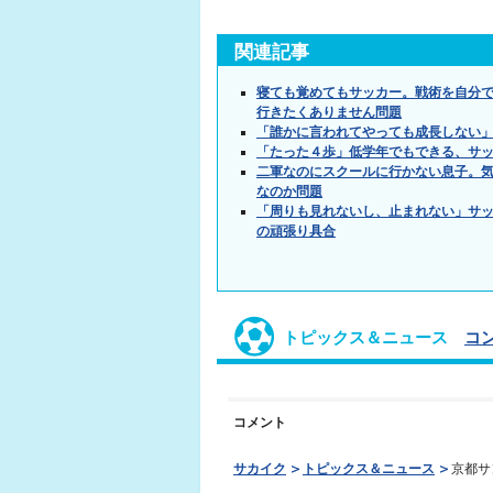
関連記事
寝ても覚めてもサッカー。戦術を自分
行きたくありません問題
「誰かに言われてやっても成長しない
「たった４歩」低学年でもできる、サ
二軍なのにスクールに行かない息子。
なのか問題
「周りも見れないし、止まれない」サ
の頑張り具合
トピックス＆ニュース
コ
コメント
サカイク
トピックス＆ニュース
京都サ