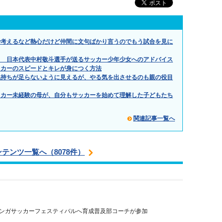
で考えるなど熱心だけど仲間に文句ばかり言うのでもう試合を見に
」 日本代表中村敬斗選手が送るサッカー少年少女へのアドバイス
ッカーのスピードとキレが身につく方法
気持ちが足らないように見えるが、やる気を出させるのも親の役目
ッカー未経験の母が、自分もサッカーを始めて理解した子どもたち
関連記事一覧へ
ンテンツ一覧へ（8078件）
ンガサッカーフェスティバルへ育成普及部コーチが参加