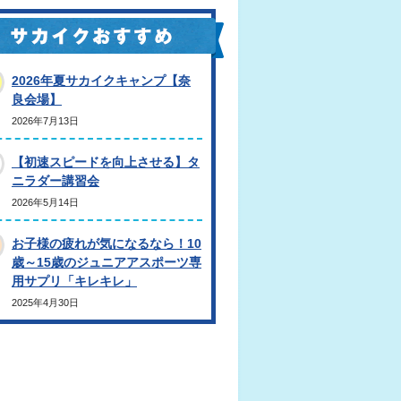
2026年夏サカイクキャンプ【奈
良会場】
2026年7月13日
【初速スピードを向上させる】タ
ニラダー講習会
2026年5月14日
お子様の疲れが気になるなら！10
歳～15歳のジュニアアスポーツ専
用サプリ「キレキレ」
2025年4月30日