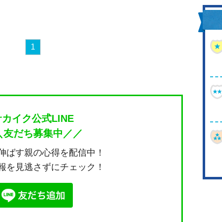
1
サカイク公式LINE
＼友だち募集中／／
伸ばす親の心得を配信中！
報を見逃さずにチェック！