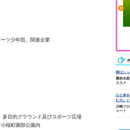
ふくらはぎの張りや疲れに
ポーツ少年団、関連企業
ジュニアレッグリカバリー
P
朝はしっ
農林水産
ススメ
心と体を
む力』と
川崎フロ
ャー！
 多目的グラウンド及びスポーツ広場
部町小桜町園部公園内