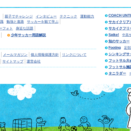
COACH UNT
親子でチャレンジ
インタビュー
テクニック
運動能力
識
勉強と進路
サッカーを観て学ぶ
サカイクリア
ーフォト
身近な話題
サカイクフリ
Spike!
少年サッカー用語解説
中高
知のサッカー
Footing
足型
シンキングサ
メールマガジン
個人情報保護方針
リンクについて
フットサル大
サイトマップ
運営会社
フットサル施
タニラダー