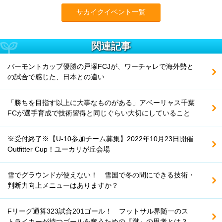
サカイクイベント一覧
関連記事
バーモントカップ優勝の戸塚FCJが、ワーチャレで海外勢と
の試合で感じた、日本との違い
「勝ちを目指す以上に大事なものがある」アベーリャス千葉
FCが選手育成で技術習得と同じぐらい大切にしていること
※受付終了※【U-10参加チーム募集】2022年10月23日開催
Outfitter Cup！ユーカリが丘会場
雪でグラウンドが使えない！ 雪国で冬の間にできる技術・
判断力向上メニューはありますか？
Fリーグ通算323試合201ゴール！ フットサル界随一のス
トライカーが持つゴールを奪うための『蹴』の思考とは？