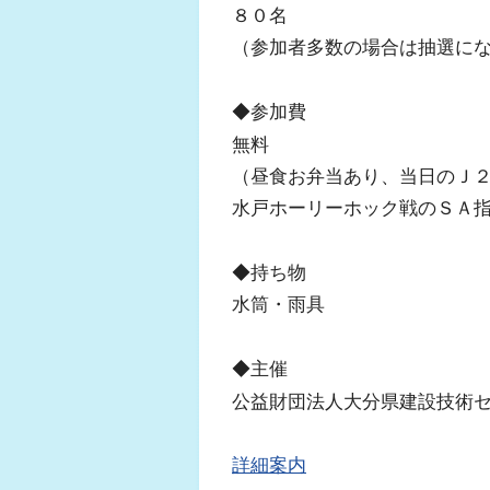
８０名
（参加者多数の場合は抽選に
◆参加費
無料
（昼食お弁当あり、当日のＪ
水戸ホーリーホック戦のＳＡ
◆持ち物
水筒・雨具
◆主催
公益財団法人大分県建設技術
詳細案内