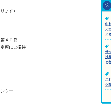
なります）
中
え
え
２第４０節
指定席にご招待）
サ
技
と
こ
ク
センター