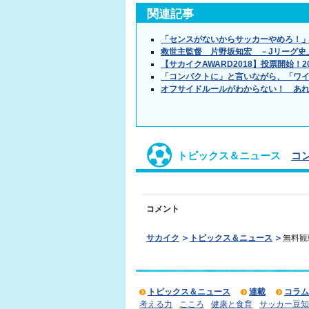
関連記事
「センスがないからサッカーやめろ！
救世主監督 片野坂知宏 －Jリーグ史
【サカイクAWARD2018】投票開始
「コンパクトに」と言いながら、「ワイ
オフサイドルールがわからない！ あ
トピックス＆ニュース
コ
コメント
サカイク
トピックス＆ニュース
無料観
トピックス＆ニュース
連載
コラム
考える力
こころ
健康と食育
サッカー豆知