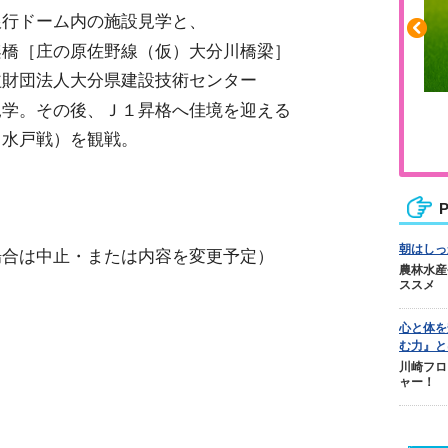
銀行ドーム内の施設見学と、
架橋［庄の原佐野線（仮）大分川橋梁］
益財団法人大分県建設技術センター
見学。その後、Ｊ１昇格へ佳境を迎える
ふくらはぎの張りや疲れに
（水戸戦）を観戦。
ジュニアレッグリカバリー
P
朝はしっ
場合は中止・または内容を変更予定）
農林水産
ススメ
心と体を
む力』と
川崎フロ
ャー！