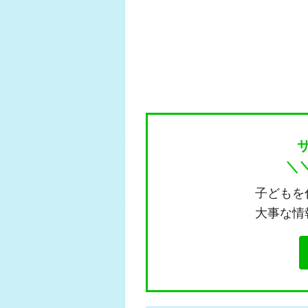
＼
子どもを
大事な情