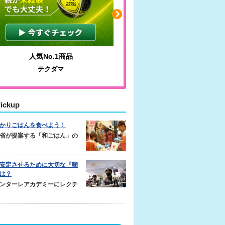
人気No.1商品
わかりやすい質問に沿っ
テクダマ
サカイクサッカーノ
ickup
かりごはんを食べよう！
省が提案する「和ごはん」の
安定させるために大切な『噛
は？
ンターレアカデミーにレクチ