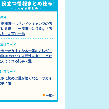
注目ワード
村憲剛選手もサカイクキャンプの考
方に共感！ 一流選手に必要な「考
る力」を育む一歩
注目ワード
ッカーがうまくなる一番の方法が、
術指導ではなく人間性を磨くことだ
教えてくれる記事７選
注目ワード
れさえ読めば足が速くなる！サカイ
記事７選
一覧へ