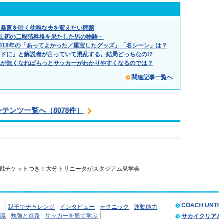
」暴言を吐く幼稚な夫を変えたい問題
上初の二段階昇格を果たした男の物語－
！2018年の「あってよかった／重宝したグッズ」「名シーン」は？
ドに」と解説者が言っていて混乱する。結局どっちなの!?
れが無くなればもっとサッカーがわかりやすくなるのでは？
関連記事一覧へ
ンテンツ一覧へ（8078件）
戦チケットつき！大分トリニータがスタジアム見学会
COACH UNT
親子でチャレンジ
インタビュー
テクニック
運動能力
識
勉強と進路
サッカーを観て学ぶ
サカイクリア