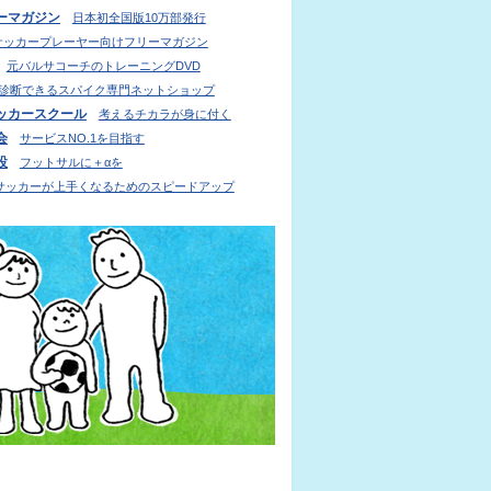
ーマガジン
日本初全国版10万部発行
サッカープレーヤー向けフリーマガジン
元バルサコーチのトレーニングDVD
診断できるスパイク専門ネットショップ
ッカースクール
考えるチカラが身に付く
会
サービスNO.1を目指す
設
フットサルに＋αを
サッカーが上手くなるためのスピードアップ