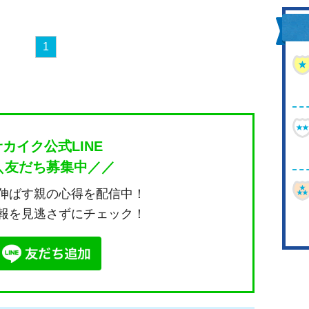
1
サカイク公式LINE
＼友だち募集中／／
伸ばす親の心得を配信中！
報を見逃さずにチェック！