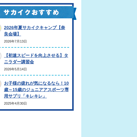
2026年夏サカイクキャンプ【奈
良会場】
2026年7月13日
【初速スピードを向上させる】タ
ニラダー講習会
2026年5月14日
お子様の疲れが気になるなら！10
歳～15歳のジュニアアスポーツ専
用サプリ「キレキレ」
2025年4月30日