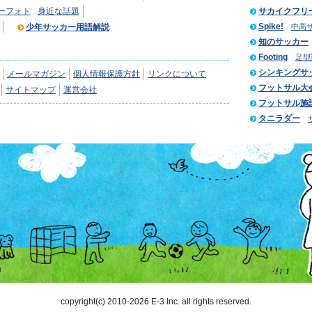
ーフォト
身近な話題
サカイクフリ
Spike!
少年サッカー用語解説
中高
知のサッカー
Footing
足型
シンキングサ
メールマガジン
個人情報保護方針
リンクについて
フットサル大
サイトマップ
運営会社
フットサル施
タニラダー
copyright(c) 2010-2026 E-3 Inc. all rights reserved.