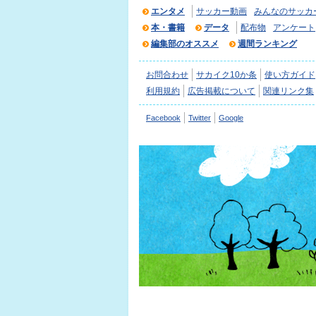
エンタメ
サッカー動画
みんなのサッカ
本・書籍
データ
配布物
アンケート
編集部のオススメ
週間ランキング
お問合わせ
サカイク10か条
使い方ガイド
利用規約
広告掲載について
関連リンク集
Facebook
Twitter
Google