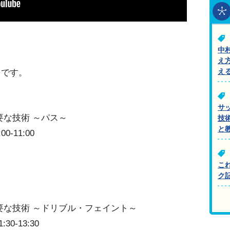
中
え
中です。
え
サ
要な技術 ～パス～
技
と
-11:00
こ
ク
要な技術 ～ドリブル・フェイント～
0-13:30