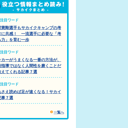
注目ワード
村憲剛選手もサカイクキャンプの考
方に共感！ 一流選手に必要な「考
る力」を育む一歩
注目ワード
ッカーがうまくなる一番の方法が、
術指導ではなく人間性を磨くことだ
教えてくれる記事７選
注目ワード
れさえ読めば足が速くなる！サカイ
記事７選
一覧へ