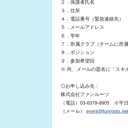
２．保護者氏名
３．住所
４．電話番号（緊急連絡先）
５．メールアドレス
６．学年
７．所属クラブ（チームに所
８．ポジション
９．参加希望回
※ 尚、メールの題名に「スキ
◎お申し込み先：
株式会社ファンルーツ
（電話）03-6379-8905 ※平日9:
（メール）
event@funroots.ne