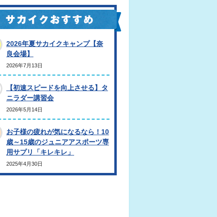
2026年夏サカイクキャンプ【奈
良会場】
2026年7月13日
【初速スピードを向上させる】タ
ニラダー講習会
2026年5月14日
お子様の疲れが気になるなら！10
歳～15歳のジュニアアスポーツ専
用サプリ「キレキレ」
2025年4月30日