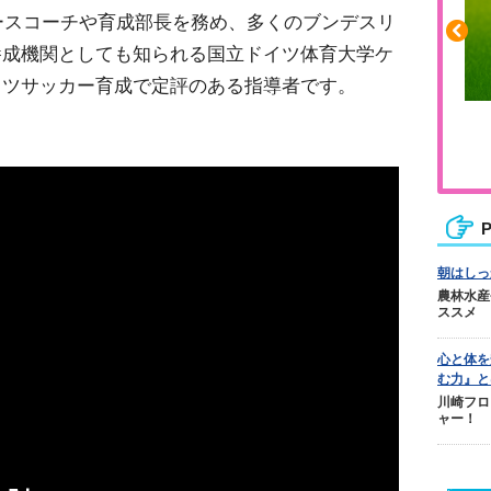
ユースコーチや育成部長を務め、多くのブンデスリ
養成機関としても知られる国立ドイツ体育大学ケ
イツサッカー育成で定評のある指導者です。
ふくらはぎの張りや疲れに
ジュニアレッグリカバリー
P
朝はしっ
農林水産
ススメ
心と体を
む力』と
川崎フロ
ャー！