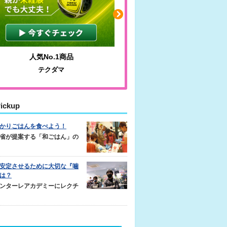
人気No.1商品
わかりやすい質問に沿っ
テクダマ
サカイクサッカーノ
ickup
かりごはんを食べよう！
省が提案する「和ごはん」の
安定させるために大切な『噛
は？
ンターレアカデミーにレクチ