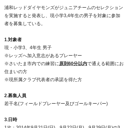
浦和レッドダイヤモンズがジュニアチームのセレクション
を実施すると発表し、現小学3,4年生の男子を対象に参加
者を募集している。
1.対象者
現・小学3、4年生 男子
※レッズへ加入意志があるプレーヤー
※さいたま市内での練習に
原則60分以内
で通える範囲にお
住まいの方
※現所属クラブ代表者の承諾を得た方
2.募集人員
若干名(フィールドプレーヤー及びゴールキーパー)
3.日時
1次：2014年9月21日(日)、9月22日(月)、9月29日(月)の3