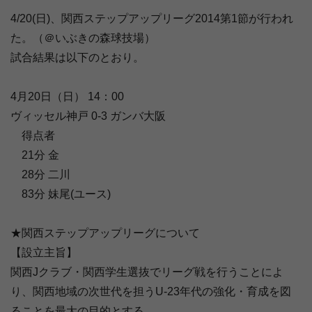
4/20(日)、関西ステップアップリーグ2014第1節が行われ
た。（＠いぶきの森球技場）
試合結果は以下のとおり。
4月20日（日） 14：00
ヴィッセル神戸 0‐3 ガンバ大阪
得点者
21分 金
28分 二川
83分 妹尾(ユース)
★関西ステップアップリーグについて
【設立主旨】
関西Jクラブ・関西学生選抜でリーグ戦を行うことによ
り、関西地域の次世代を担うU-23年代の強化・育成を図
ることを最大の目的とする。