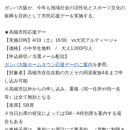
ガンバ大阪が、今年も地域社会の活性化とスポーツ文化の
振興を目的として市民応援デーを実施する。
★高槻市民応援デー
【実施日時】4/19（土）16:00 vs大宮アルディージャ
【価格】小中学生無料 / 大人1,000円/人
【申込締切／当選メール配信】
ガンバ大阪ホームタウン応援デーのご案内
を参照。
【対象者】高槻市在住在勤の方とその同居家族4名まで申
し込み可能
※高槻市以外からの申し込み、重複（同一住所や同一名
等）は全て無効となる
【座席】SB席
※当日お席の状況によってはSM・A特別席を案内する場
合もある
※車椅子席は、事前にお電話にて要予約。（席数に制限あ