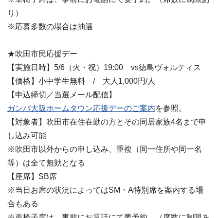
り）
※応募多数の場合は抽選
★吹田市民応援デー
【実施日時】5/6（火・祝）19:00 vs徳島ヴォルティス
【価格】小中学生無料 / 大人1,000円/人
【申込締切／当選メール配信】
ガンバ大阪ホームタウン応援デーのご案内
を参照。
【対象者】吹田市在住在勤の方とその同居家族4名まで申
し込み可能
※吹田市以外からの申し込み、重複（同一住所や同一名
等）は全て無効となる
【座席】SB席
※当日お席の状況によってはSM・A特別席を案内する場
合もある
※車椅子席は、事前にお電話にて要予約。（席数に制限あ