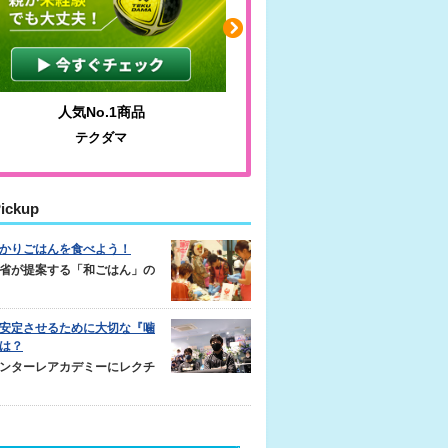
人気No.1商品
わかりやすい質問に沿っ
テクダマ
サカイクサッカーノ
ickup
かりごはんを食べよう！
省が提案する「和ごはん」の
安定させるために大切な『噛
は？
ンターレアカデミーにレクチ