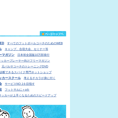
IED
すべてのフットボールコーチのためのWEB
ル
キャンプ、合宿大会、セミナー等
ーマガジン
日本初全国版10万部発行
サッカープレーヤー向けフリーマガジン
元バルサコーチのトレーニングDVD
診断できるスパイク専門ネットショップ
ッカースクール
考えるチカラが身に付く
会
サービスNO.1を目指す
設
フットサルに＋αを
サッカーが上手くなるためのスピードアップ