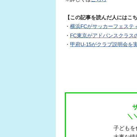
【この記事を読んだ人にはこ
・
横浜FCがサッカーフェステ
・
FC東京がアドバンスクラス
・
甲府U-15がクラブ説明会を
＼
子どもを