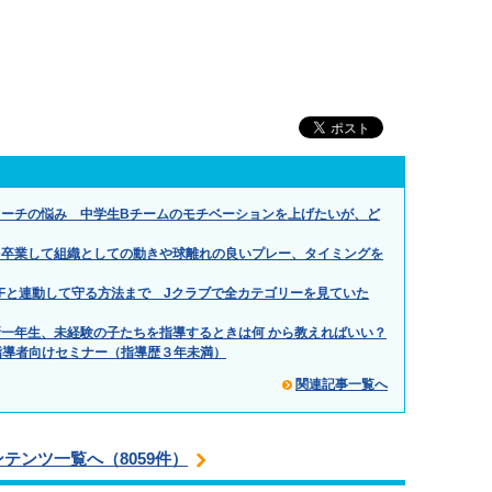
ーチの悩み 中学生Bチームのモチベーションを上げたいが、ど
を卒業して組織としての動きや球離れの良いプレー、タイミングを
Fと連動して守る方法まで Jクラブで全カテゴリーを見ていた
一年生、未経験の子たちを指導するときは何 から教えればいい？
0指導者向けセミナー（指導歴３年未満）
関連記事一覧へ
ンテンツ一覧へ（8059件）