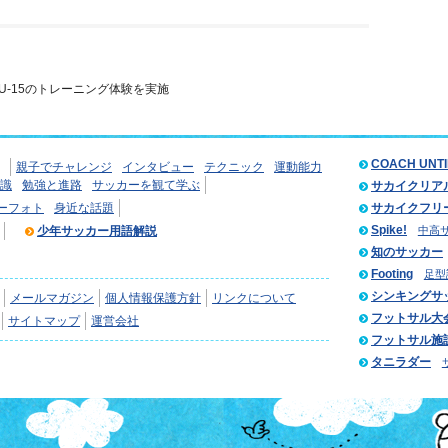
U-15のトレーニング体験を実施
COACH UNT
親子でチャレンジ
インタビュー
テクニック
運動能力
識
勉強と進路
サッカーを観て学ぶ
サカイクリア
ーフォト
身近な話題
サカイクフリ
Spike!
少年サッカー用語解説
中高
知のサッカー
Footing
足型
シンキングサ
メールマガジン
個人情報保護方針
リンクについて
フットサル大
サイトマップ
運営会社
フットサル施
タニラダー