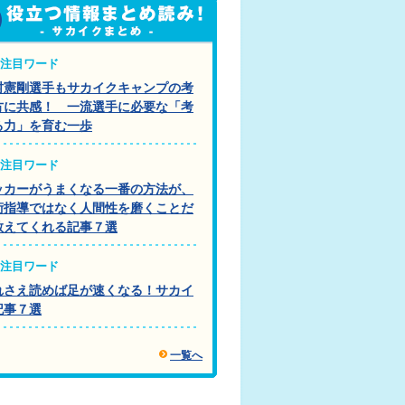
注目ワード
村憲剛選手もサカイクキャンプの考
方に共感！ 一流選手に必要な「考
る力」を育む一歩
注目ワード
ッカーがうまくなる一番の方法が、
術指導ではなく人間性を磨くことだ
教えてくれる記事７選
注目ワード
れさえ読めば足が速くなる！サカイ
記事７選
一覧へ