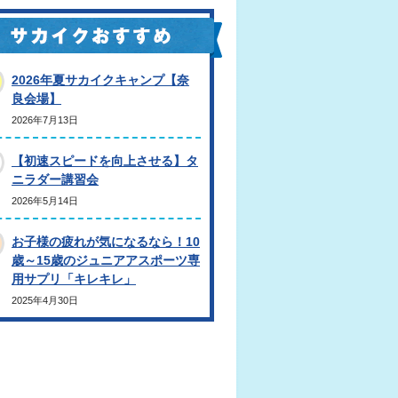
2026年夏サカイクキャンプ【奈
良会場】
2026年7月13日
【初速スピードを向上させる】タ
ニラダー講習会
2026年5月14日
お子様の疲れが気になるなら！10
歳～15歳のジュニアアスポーツ専
用サプリ「キレキレ」
2025年4月30日