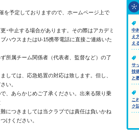
も開催を予定しておりますので、ホームページ上で
更･中止する場合があります。その際はアカデミ
中
え
ブハウスまたはU-15携帯電話に直接ご連絡いた
え
必ず所属チーム関係者（代表者、監督など）の了
サ
。
技
きましては、応急処置の対応は致します。但し、
と
ださい。
ので、あらかじめご了承ください。出来る限り乗
こ
致
ク
盗難につきましては当クラブでは責任は負いかね
をつけください。