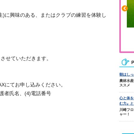
学生)に興味のある、またはクラブの練習を体験し
ふくらはぎの張りや疲れに
ジュニアレッグリカバリー
とさせていただきます。
P
朝はしっ
農林水産
AXにてお申し込みください。
ススメ
)保護者氏名、(4)電話番号
心と体を
む力』と
川崎フロ
ャー！