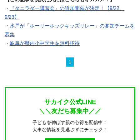
・
『タニラダー講習会』の追加開催が決定！【9/22、
9/23】
・
水戸が「ホーリーホックキッズリレー」の参加チームを
募集
・
岐阜が県内小中学生を無料招待
1
サカイク公式LINE
＼＼友だち募集中／／
子どもを伸ばす親の心得を配信中！
大事な情報を見逃さずにチェック！