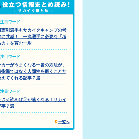
注目ワード
村憲剛選手もサカイクキャンプの考
方に共感！ 一流選手に必要な「考
る力」を育む一歩
注目ワード
ッカーがうまくなる一番の方法が、
術指導ではなく人間性を磨くことだ
教えてくれる記事７選
注目ワード
れさえ読めば足が速くなる！サカイ
記事７選
一覧へ