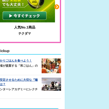
人気No.1商品
わかりやすい質問に沿っ
テクダマ
サカイクサッカーノ
ickup
かりごはんを食べよう！
省が提案する「和ごはん」の
安定させるために大切な『噛
は？
ンターレアカデミーにレクチ