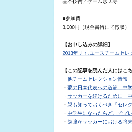
基本技術／ゲーム形式等
■参加費
3,000円（現金書留にて徴収）
【お申し込みの詳細】
2013年Ｊｒ.ユースチームセ
【この記事を読んだ人にはこ
・
他チームセレクション情報
・
夢の日本代表への道筋 中
・
サッカーを続けるために 
・
親も知っておくべき『セレ
・
中学生になったらどこでプ
・
勉強がサッカーにおける将