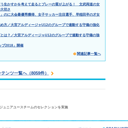
どう生かすかを考えて走るとプレーの質が上がる！ 文武両道の女
の大切さ
た」のに大会最優秀獲得、女子サッカー注目選手、早稲田卒の才女
め方／大宮アルディージャU12のグループで連動する守備の強化
とは？／大宮アルディージャU12のグループで連動する守備の強
ップ2018」開催
関連記事一覧へ
ンテンツ一覧へ（8059件）
ジュニアユースチームのセレクションを実施