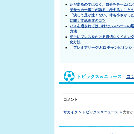
ただ走るのではなく、自分をチームに
子サッカー選手が語る「考える」こと
「決して足が速くない、体も小さかっ
に聞く文武両道のコツ
パスを通されてはいけないスペースの埋
方法
相手にプレスをかける適切なタイミング
化方法
「プレミアリーグU-11 チャンピオンシ
トピックス＆ニュース
コ
コメント
サカイク
トピックス＆ニュース
大宮が