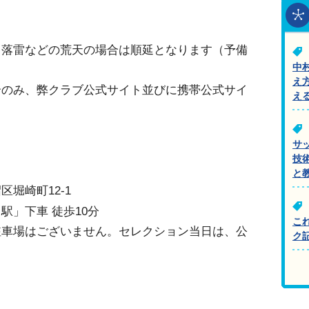
、落雷などの荒天の場合は順延となります（予備
中
え
合のみ、弊クラブ公式サイト並びに携帯公式サイ
え
サ
技
と
堀崎町12-1
駅」下車 徒歩10分
こ
駐車場はございません。セレクション当日は、公
ク
。