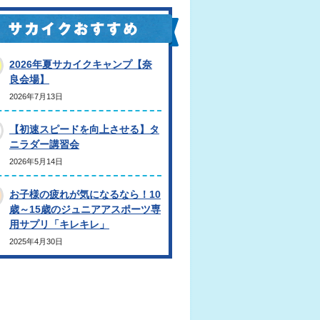
2026年夏サカイクキャンプ【奈
良会場】
2026年7月13日
【初速スピードを向上させる】タ
ニラダー講習会
2026年5月14日
お子様の疲れが気になるなら！10
歳～15歳のジュニアアスポーツ専
用サプリ「キレキレ」
2025年4月30日