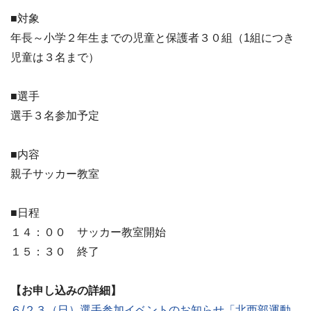
■対象
年長～小学２年生までの児童と保護者３０組（1組につき
児童は３名まで）
■選手
選手３名参加予定
■内容
親子サッカー教室
■日程
１４：００ サッカー教室開始
１５：３０ 終了
【お申し込みの詳細】
６/２３（日）選手参加イベントのお知らせ「北西部運動