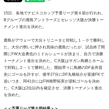
15日、各地でナビスコカップ予選リーグ第６節が行われ、
Bグループの鹿島アントラーズとセレッソ大阪が決勝トー
ナメント進出を決めた。
鹿島がアウェーで大分トリニータと対戦し１－０で勝利し
た。大分の勢いに押され気味の鹿島だったが、試合終了間
際にFW大迫勇也のミドルシュートが決まり、自力で決勝
トーナメント進出を決めた。C大阪はサガン鳥栖とホーム
で対戦し２－１で勝利した。開始早々に鳥栖のDF金井貢
史にゴールを許すが、後半27分にDF丸橋祐介が直接FKで
追いつき、同41分にはFW南野拓実が逆転ゴールを決め
た。C大阪は2位以内を確定させ、決勝トーナメント進出
を決めた。
＜＜予選リーグ第６節結果＞＞