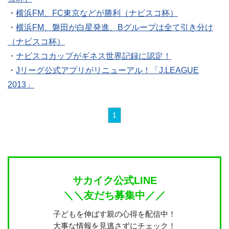
・
横浜FM、FC東京などが勝利（ナビスコ杯）
・
横浜FM、磐田が白星発進、Bグループは全て引き分け
（ナビスコ杯）
・
ナビスコカップがギネス世界記録に認定！
・
Jリーグ公式アプリがリニューアル！「J.LEAGUE
2013」
1
サカイク公式LINE
＼＼友だち募集中／／
子どもを伸ばす親の心得を配信中！
大事な情報を見逃さずにチェック！