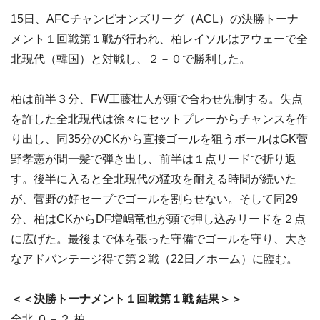
15日、AFCチャンピオンズリーグ（ACL）の決勝トーナ
メント１回戦第１戦が行われ、柏レイソルはアウェーで全
北現代（韓国）と対戦し、２－０で勝利した。
柏は前半３分、FW工藤壮人が頭で合わせ先制する。失点
を許した全北現代は徐々にセットプレーからチャンスを作
り出し、同35分のCKから直接ゴールを狙うボールはGK菅
野孝憲が間一髪で弾き出し、前半は１点リードで折り返
す。後半に入ると全北現代の猛攻を耐える時間が続いた
が、菅野の好セーブでゴールを割らせない。そして同29
分、柏はCKからDF増嶋竜也が頭で押し込みリードを２点
に広げた。最後まで体を張った守備でゴールを守り、大き
なアドバンテージ得て第２戦（22日／ホーム）に臨む。
＜＜決勝トーナメント１回戦第１戦 結果＞＞
全北 ０－２ 柏