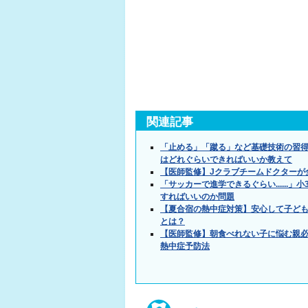
関連記事
「止める」「蹴る」など基礎技術の習
はどれぐらいできればいいか教えて
【医師監修】Jクラブチームドクターが
「サッカーで進学できるぐらい.....
すればいいのか問題
【夏合宿の熱中症対策】安心して子ど
とは？
【医師監修】朝食べれない子に悩む親必
熱中症予防法