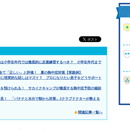
得は小学生年代では徹底的に反復練習するべき？ 小学生年代まで
全て「正しい」と評価！ 夏の熱中症対策【実践例】
.」小3に現実的な話しはマズイ？ プロになりたい息子をどうサポート
もを預けられる！ サカイクキャンプが徹底する熱中症予防の秘訣
見！ 「バナナと水分で朝から対策」Jクラブドクターが教える
関連記事一覧へ