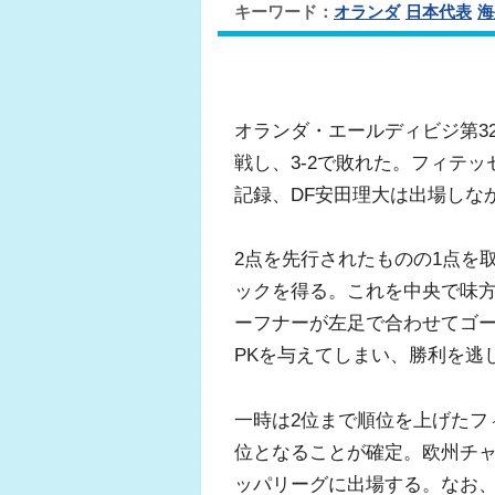
キーワード：
オランダ
日本代表
海
オランダ・エールディビジ第3
戦し、3-2で敗れた。フィテ
記録、DF安田理大は出場しな
2点を先行されたものの1点を
ックを得る。これを中央で味
ーフナーが左足で合わせてゴー
PKを与えてしまい、勝利を逃
一時は2位まで順位を上げたフ
位となることが確定。欧州チ
ッパリーグに出場する。なお