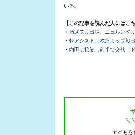
いる。
【この記事を読んだ人にはこ
・
清武フル出場、ニュルンベル
・
乾アシスト、欧州カップ戦
・
内田は接触し前半で交代（
＼
子どもを