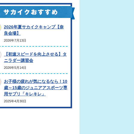
2026年夏サカイクキャンプ【奈
良会場】
2026年7月13日
【初速スピードを向上させる】タ
ニラダー講習会
2026年5月14日
お子様の疲れが気になるなら！10
歳～15歳のジュニアアスポーツ専
用サプリ「キレキレ」
2025年4月30日