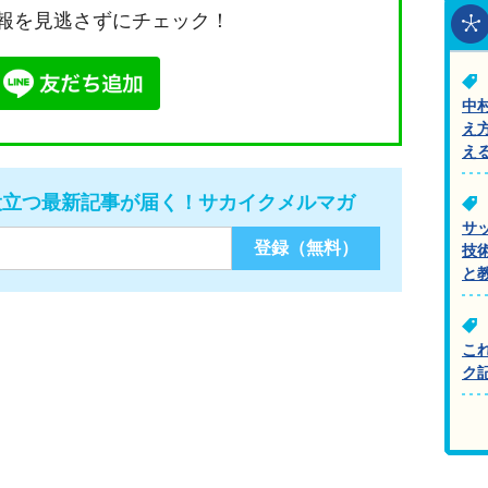
報を見逃さずにチェック！
中
え
え
役立つ最新記事が届く！サカイクメルマガ
サ
技
と
こ
ク