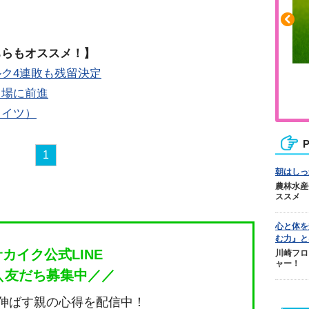
ちらもオススメ！】
ク4連敗も残留決定
ふくらはぎの張りや疲れに
出場に前進
ジュニアレッグリカバリー
ドイツ）
P
1
朝はしっ
農林水産
ススメ
心と体を
む力』と
サカイク公式LINE
川崎フロ
ャー！
＼友だち募集中／／
伸ばす親の心得を配信中！