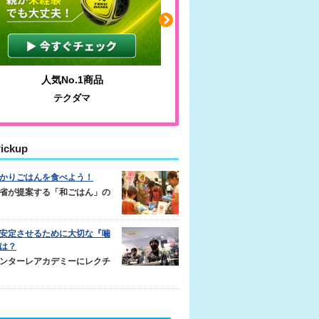
人気No.1商品
わかりやすい質問に沿っ
テクダマ
サカイクサッカーノ
ickup
かりごはんを食べよう！
省が提案する「和ごはん」の
安定させるために大切な『噛
は？
ンターレアカデミーにレクチ