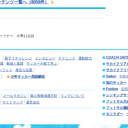
ンテンツ一覧へ（8059件）
ーフナー、今季11点目
COACH UNT
親子でチャレンジ
インタビュー
テクニック
運動能力
識
勉強と進路
サッカーを観て学ぶ
サカイクリア
ーフォト
身近な話題
サカイクフリ
Spike!
少年サッカー用語解説
中高
知のサッカー
Footing
足型
シンキングサ
メールマガジン
個人情報保護方針
リンクについて
フットサル大
サイトマップ
運営会社
フットサル施
タニラダー