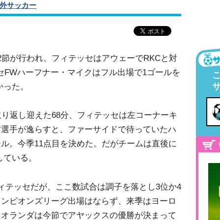
外サッカー
2節が行われ、フィテッセはアウェーでRKCと対
ッセFWハーフナー・マイクはフル出場で1ゴールを
かった。
取り返し迎えた68分、フィテッセは左コーナーキ
方選手が逸らすと、ファーサイドで待っていたハ
ル。今季11点目を決めた。だがチームは直後に
している。
ィテッセだが、ここ数試合は調子を落とし3位か4
ャンピオンズリーグ出場はならず、来季はヨーロ
、オランダは今節でアヤックスの優勝が決まって