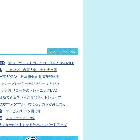
IED
すべてのフットボールコーチのためのWEB
ル
キャンプ、合宿大会、セミナー等
ーマガジン
日本初全国版10万部発行
サッカープレーヤー向けフリーマガジン
元バルサコーチのトレーニングDVD
診断できるスパイク専門ネットショップ
ッカースクール
考えるチカラが身に付く
会
サービスNO.1を目指す
設
フットサルに＋αを
サッカーが上手くなるためのスピードアップ