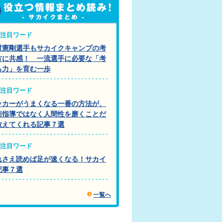
注目ワード
村憲剛選手もサカイクキャンプの考
方に共感！ 一流選手に必要な「考
る力」を育む一歩
注目ワード
ッカーがうまくなる一番の方法が、
術指導ではなく人間性を磨くことだ
教えてくれる記事７選
注目ワード
れさえ読めば足が速くなる！サカイ
記事７選
一覧へ