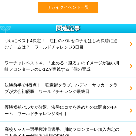
サカイクイベント一覧
関連記事
ついにベスト4決定！ 注目のバルセロナをはじめ決勝に進
むチームは？ ワールドチャレンジ3日目
ワーチャレベスト４。「止める・蹴る」のイメージが強い川
崎フロンターレのU-12が実践する「個の育成」
決勝前半で4得点！ 強豪街クラブ、バディーサッカークラ
ブが大会初優勝 ワールドチャレンジ最終日
優勝候補バルサが敗退、決勝にコマを進めたのは関東の4チ
ーム ワールドチャレンジ3日目
高校サッカー選手権注目選手、川崎フロンターレ加入内定の
ストライカーが語る"理想のFW"像