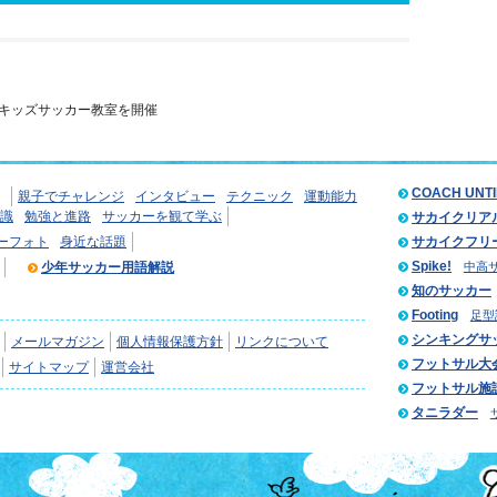
キッズサッカー教室を開催
COACH UNT
親子でチャレンジ
インタビュー
テクニック
運動能力
識
勉強と進路
サッカーを観て学ぶ
サカイクリア
ーフォト
身近な話題
サカイクフリ
Spike!
少年サッカー用語解説
中高
知のサッカー
Footing
足型
シンキングサ
メールマガジン
個人情報保護方針
リンクについて
フットサル大
サイトマップ
運営会社
フットサル施
タニラダー