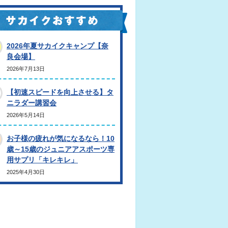
2026年夏サカイクキャンプ【奈
良会場】
2026年7月13日
【初速スピードを向上させる】タ
ニラダー講習会
2026年5月14日
お子様の疲れが気になるなら！10
歳～15歳のジュニアアスポーツ専
用サプリ「キレキレ」
2025年4月30日