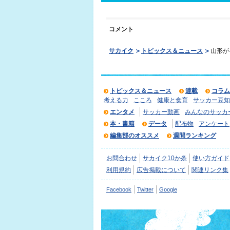
コメント
サカイク
トピックス＆ニュース
山形が
トピックス＆ニュース
連載
コラム
考える力
こころ
健康と食育
サッカー豆知
エンタメ
サッカー動画
みんなのサッカ
本・書籍
データ
配布物
アンケート
編集部のオススメ
週間ランキング
お問合わせ
サカイク10か条
使い方ガイド
利用規約
広告掲載について
関連リンク集
Facebook
Twitter
Google