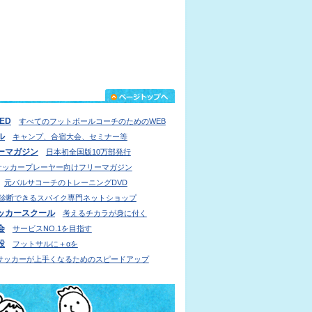
IED
すべてのフットボールコーチのためのWEB
ル
キャンプ、合宿大会、セミナー等
ーマガジン
日本初全国版10万部発行
サッカープレーヤー向けフリーマガジン
元バルサコーチのトレーニングDVD
診断できるスパイク専門ネットショップ
ッカースクール
考えるチカラが身に付く
会
サービスNO.1を目指す
設
フットサルに＋αを
サッカーが上手くなるためのスピードアップ