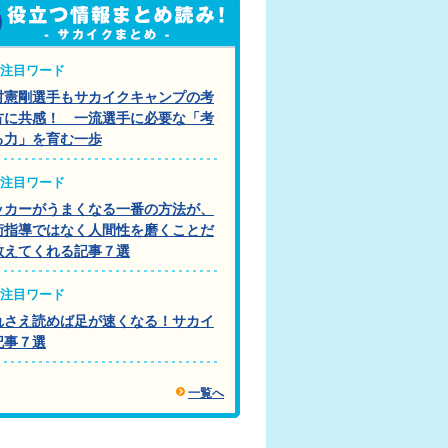
注目ワード
村憲剛選手もサカイクキャンプの考
方に共感！ 一流選手に必要な「考
る力」を育む一歩
注目ワード
ッカーがうまくなる一番の方法が、
術指導ではなく人間性を磨くことだ
教えてくれる記事７選
注目ワード
れさえ読めば足が速くなる！サカイ
記事７選
一覧へ