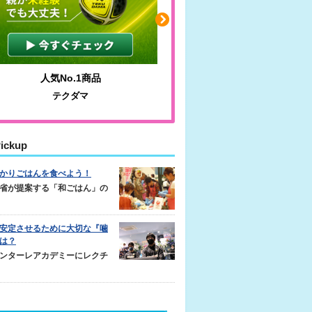
人気No.1商品
わかりやすい質問に沿っ
テクダマ
サカイクサッカーノ
ickup
かりごはんを食べよう！
省が提案する「和ごはん」の
安定させるために大切な『噛
は？
ンターレアカデミーにレクチ