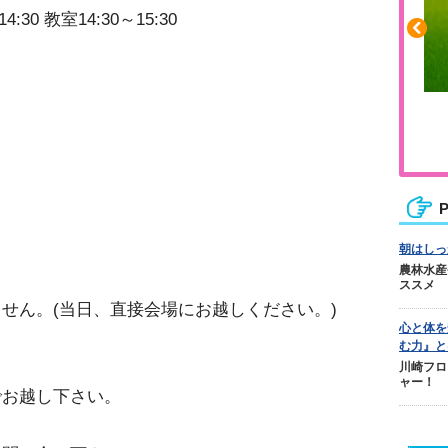
30 教室14:30～15:30
ふくらはぎの張りや疲れに
ジュニアレッグリカバリー
P
。
朝はしっ
農林水産
ススメ
せん。(当日、直接会場にお越しください。)
心と体を
む力』と
川崎フロ
ャー！
でお越し下さい。
。