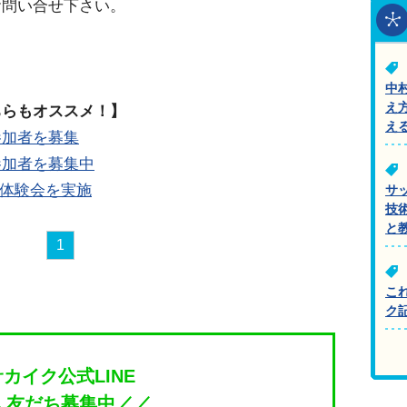
お問い合せ下さい。
中
え
ちらもオススメ！】
え
参加者を募集
参加者を募集中
料体験会を実施
サ
技
と
1
こ
ク
サカイク公式LINE
＼友だち募集中／／