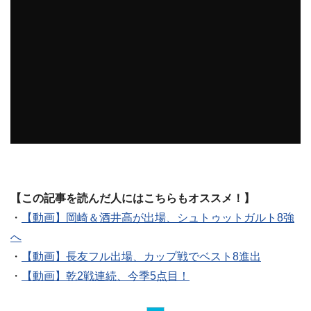
【この記事を読んだ人にはこちらもオススメ！】
・
【動画】岡崎＆酒井高が出場、シュトゥットガルト8強
へ
・
【動画】長友フル出場、カップ戦でベスト8進出
・
【動画】乾2戦連続、今季5点目！