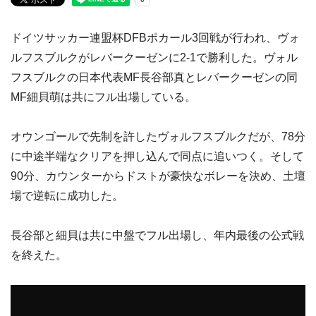
ドイツサッカー連盟杯DFBポカール3回戦が行われ、ヴォ
ルフスブルクがレバークーゼンに2-1で勝利した。ヴォル
フスブルクの日本代表MF長谷部真とレバークーゼンの同
MF細貝萌は共にフル出場している。
オウンゴールで先制を許したヴォルフスブルクだが、78分
に中途半端なクリアを押し込んで同点に追いつく。そして
90分、カウンターからドストが豪快なボレーを決め、土壇
場で逆転に成功した。
長谷部と細貝は共に中盤でフル出場し、年内最後の公式戦
を終えた。