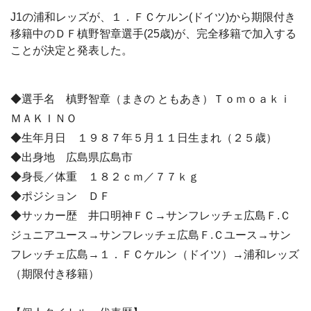
J1の浦和レッズが、１．ＦＣケルン(ドイツ)から期限付き
移籍中のＤＦ槙野智章選手(25歳)が、完全移籍で加入する
ことが決定と発表した。
◆選手名 槙野智章（まきの ともあき）Ｔｏｍｏａｋｉ
ＭＡＫＩＮＯ
◆生年月日 １９８７年５月１１日生まれ（２５歳）
◆出身地 広島県広島市
◆身長／体重 １８２ｃｍ／７７ｋｇ
◆ポジション ＤＦ
◆サッカー歴 井口明神ＦＣ→サンフレッチェ広島Ｆ.Ｃ
ジュニアユース→サンフレッチェ広島Ｆ.Ｃユース→サン
フレッチェ広島→１．ＦＣケルン（ドイツ）→浦和レッズ
（期限付き移籍）