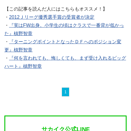
【この記事を読んだ人にはこちらもオススメ！】
・
2012Ｊリーグ優秀選手賞の受賞者が決定
・
『実はFW出身。小学生の頃はクラスで一番背が低かっ
た』槙野智章
・
『ターニングポイントとなったＤＦへのポジション変
更』槙野智章
・
『何を言われても、悔しくても、まず受け入れるビッグ
ハート』槙野智章
1
サカイク公式LINE