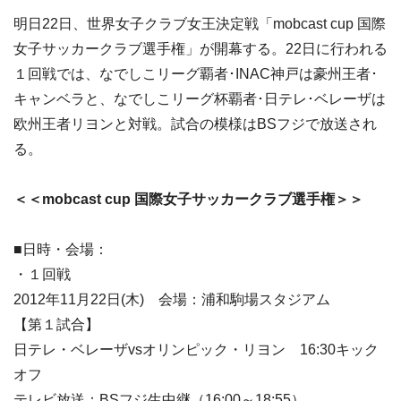
明日22日、世界女子クラブ女王決定戦「mobcast cup 国際
女子サッカークラブ選手権」が開幕する。22日に行われる
１回戦では、なでしこリーグ覇者･INAC神戸は豪州王者･
キャンベラと、なでしこリーグ杯覇者･日テレ･ベレーザは
欧州王者リヨンと対戦。試合の模様はBSフジで放送され
る。
＜＜mobcast cup 国際女子サッカークラブ選手権＞＞
■日時・会場：
・１回戦
2012年11月22日(木) 会場：浦和駒場スタジアム
【第１試合】
日テレ・ベレーザvsオリンピック・リヨン 16:30キック
オフ
テレビ放送：BSフジ生中継（16:00～18:55）