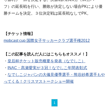
フ）の延長戦を行い、勝敗が決定しない場合PKにより優
勝チームを決定。３位決定戦は延長戦なしでPK。
【チケット情報】
mobcast cup 国際女子サッカークラブ選手権2012
【この記事を読んだ人にはこちらもオススメ！】
・
皇后杯チケット販売概要を発表（なでしこ）
・
INAC・髙瀬愛実が３冠！なでしこ年間表彰式
・
なでしこジャパンの大儀見優季選手・熊谷紗希選手もや
ってくる！クリスマストークショー開催
1