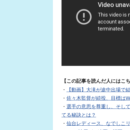
【この記事を読んだ人にはこ
・
【動画】大滝が途中出場で結
・
佐々木監督が続投、目標は
・
選手の意思を尊重し、そし
てる秘訣とは？
・
仙台レディース、なでしこ