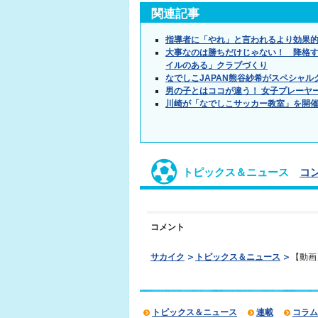
関連記事
指導者に「やれ」と言われるより効果的
大事なのは勝ちだけじゃない！ 降格す
イルのある」クラブづくり
なでしこJAPAN熊谷紗希がスペシャル
男の子とはココが違う！ 女子プレーヤ
川崎が「なでしこサッカー教室」を開
トピックス＆ニュース
コ
コメント
サカイク
トピックス＆ニュース
【動画
トピックス＆ニュース
連載
コラム