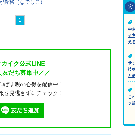
Nが降格（なでしこ）
1
中
え
え
サカイク公式LINE
サ
技
＼友だち募集中／／
と
伸ばす親の心得を配信中！
報を見逃さずにチェック！
こ
ク