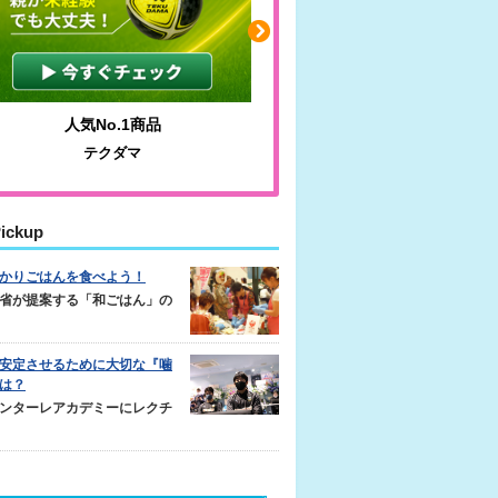
人気No.1商品
わかりやすい質問に沿っ
テクダマ
サカイクサッカーノ
ickup
かりごはんを食べよう！
省が提案する「和ごはん」の
安定させるために大切な『噛
は？
ンターレアカデミーにレクチ