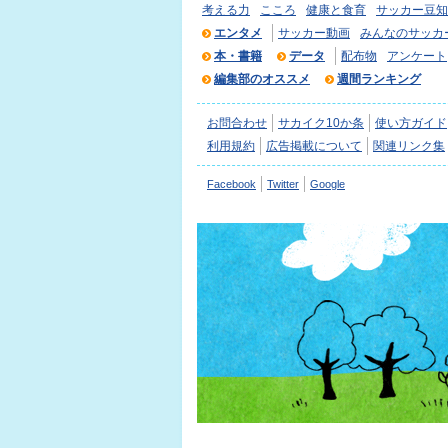
考える力
こころ
健康と食育
サッカー豆知
エンタメ
サッカー動画
みんなのサッカ
本・書籍
データ
配布物
アンケート
編集部のオススメ
週間ランキング
お問合わせ
サカイク10か条
使い方ガイド
利用規約
広告掲載について
関連リンク集
Facebook
Twitter
Google