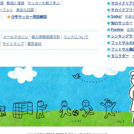
識
勉強と進路
サッカーを観て学ぶ
サカイクリア
ーフォト
身近な話題
サカイクフリ
Spike!
少年サッカー用語解説
中高
知のサッカー
Footing
足型
シンキングサ
メールマガジン
個人情報保護方針
リンクについて
フットサル大
サイトマップ
運営会社
フットサル施
タニラダー