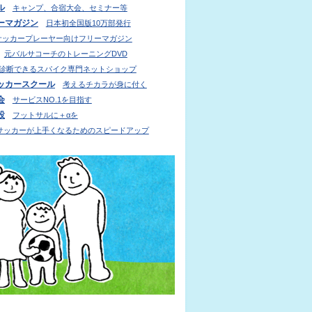
ル
キャンプ、合宿大会、セミナー等
ーマガジン
日本初全国版10万部発行
サッカープレーヤー向けフリーマガジン
元バルサコーチのトレーニングDVD
診断できるスパイク専門ネットショップ
ッカースクール
考えるチカラが身に付く
会
サービスNO.1を目指す
設
フットサルに＋αを
サッカーが上手くなるためのスピードアップ