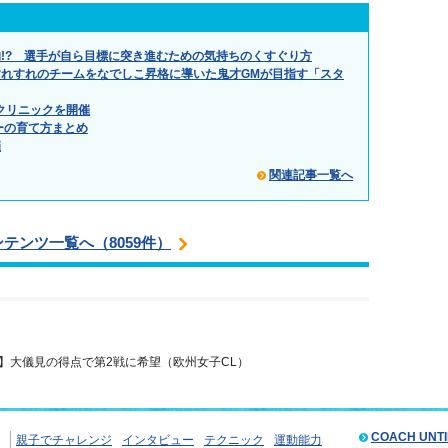
!? 選手が自ら目標に突き進むための気持ちのくすぐり方
れすれのチームをなでしこ昇格に導いた鬼才GMが目指す「スタ
クリニックを開催
ーの育て方まとめ
催
関連記事一覧へ
ンテンツ一覧へ（8059件）
】大儀見の得点で第2戦に希望（欧州女子CL）
COACH UNT
親子でチャレンジ
インタビュー
テクニック
運動能力