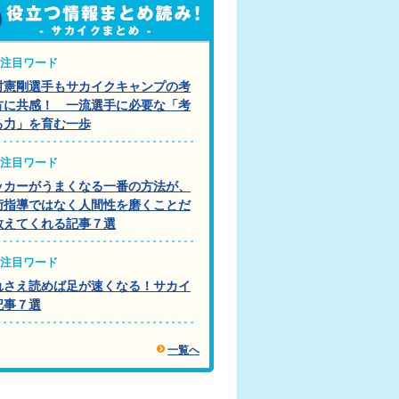
注目ワード
村憲剛選手もサカイクキャンプの考
方に共感！ 一流選手に必要な「考
る力」を育む一歩
注目ワード
ッカーがうまくなる一番の方法が、
術指導ではなく人間性を磨くことだ
教えてくれる記事７選
注目ワード
れさえ読めば足が速くなる！サカイ
記事７選
一覧へ