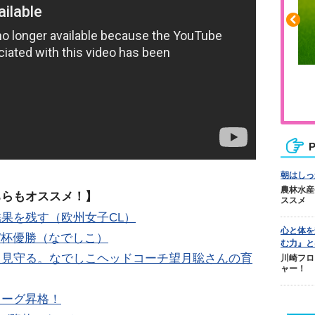
ふくらはぎの張りや疲れに
ジュニアレッグリカバリー
P
朝はしっ
農林水産
ちらもオススメ！】
ススメ
果を残す（欧州女子CL）
心と体を
W杯優勝（なでしこ）
む力』と
て見守る。なでしこヘッドコーチ望月聡さんの育
川崎フロ
ャー！
リーグ昇格！