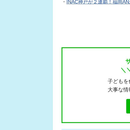
・
INAC神戸が２連覇！福岡A
＼
子どもを
大事な情