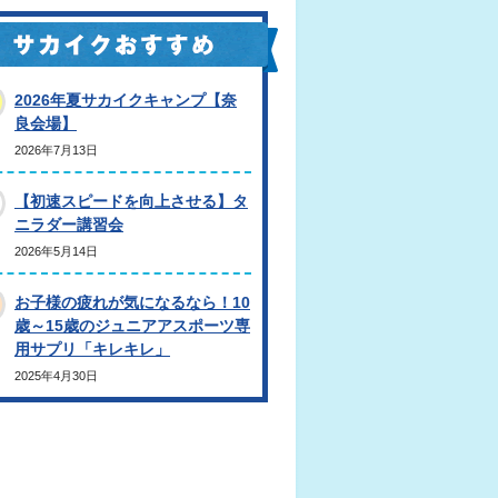
2026年夏サカイクキャンプ【奈
良会場】
2026年7月13日
【初速スピードを向上させる】タ
ニラダー講習会
2026年5月14日
お子様の疲れが気になるなら！10
歳～15歳のジュニアアスポーツ専
用サプリ「キレキレ」
2025年4月30日