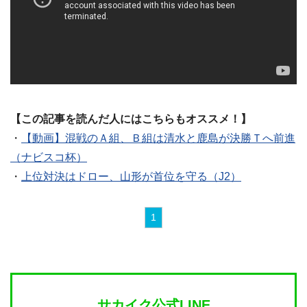
【この記事を読んだ人にはこちらもオススメ！】
・
【動画】混戦のＡ組、Ｂ組は清水と鹿島が決勝Ｔへ前進
（ナビスコ杯）
・
上位対決はドロー、山形が首位を守る（J2）
1
サカイク公式LINE