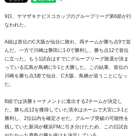
9日、ヤマザキナビスコカップのグループリーグ第6節が行
なわれた。
A組は首位のC大阪が仙台に敗れ、両チームが勝ち点9で並
んだ。一方で川崎は磐田に1-0で勝利し、勝ち点12で首位
に立った。もう1試合はすでにグループリーグ敗退が決ま
っている広島が鳥栖に5-1と大勝した。この結果、首位の
川崎を勝ち点3差で仙台、C大阪、鳥栖が追うことになっ
た。
B組では決勝トーナメントに進出する2チームが決定し
た。勝ち点12を獲得していた清水はホームで大宮に3-1と
勝利し、2位以内を確定させた。グループ突破の可能性を
残していた新潟が横浜FMに引き分けたため、この日試合
がなかった鹿島の勝ち抜けも決定している。