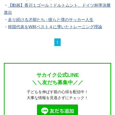
・
【動画】香川１ゴール！ドルトムント、ドイツ杯準決勝
進出
・
走り続ける才能たち - 彼らと僕のサッカー人生
・
韓国代表をW杯ベスト４に導いたトレーニング理論
1
サカイク公式LINE
＼＼友だち募集中／／
子どもを伸ばす親の心得を配信中！
大事な情報を見逃さずにチェック！