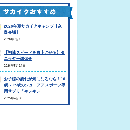
2026年夏サカイクキャンプ【奈
良会場】
2026年7月13日
【初速スピードを向上させる】タ
ニラダー講習会
2026年5月14日
お子様の疲れが気になるなら！10
歳～15歳のジュニアアスポーツ専
用サプリ「キレキレ」
2025年4月30日