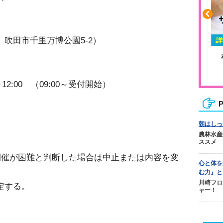
6 吹田市千里万博公園5-2）
や疲れに
人気No.1商品
カバリー
テクダマ
～12:00 （09:00～受付開始）
P
朝はしっ
農林水産
ススメ
開催が困難と判断した場合は中止または内容を変
心と体を
む力』と
川崎フロ
に決定する。
ャー！