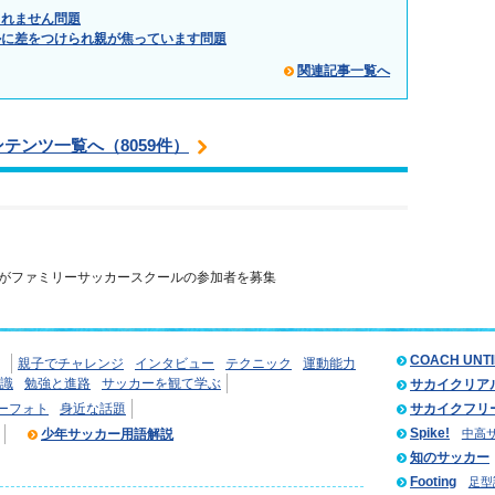
られません問題
ルに差をつけられ親が焦っています問題
関連記事一覧へ
ンテンツ一覧へ（8059件）
がファミリーサッカースクールの参加者を募集
COACH UNT
親子でチャレンジ
インタビュー
テクニック
運動能力
識
勉強と進路
サッカーを観て学ぶ
サカイクリア
ーフォト
身近な話題
サカイクフリ
Spike!
少年サッカー用語解説
中高
知のサッカー
Footing
足型