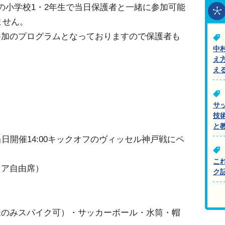
の小学校1・2年生で当日保護者と一緒に参加可能
ません。
参加のプログラムとなっておりますので保護者も
中
す。
え
え
サ
技
と
日開催14:00キックオフのヴィッセル神戸戦にペ
こ
リア自由席）
ク
様のみスパイク可）・サッカーボール・水筒・帽