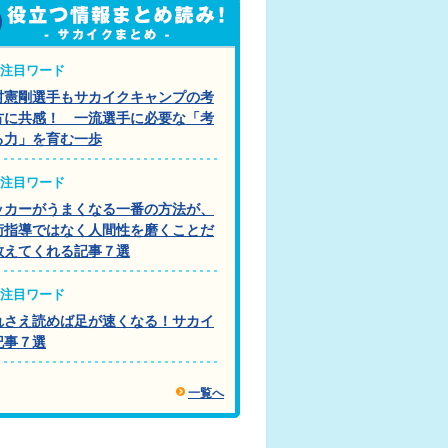
注目ワード
村憲剛選手もサカイクキャンプの考
方に共感！ 一流選手に必要な「考
る力」を育む一歩
注目ワード
ッカーがうまくなる一番の方法が、
術指導ではなく人間性を磨くことだ
教えてくれる記事７選
注目ワード
れさえ読めば足が速くなる！サカイ
記事７選
一覧へ