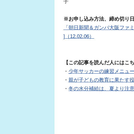
子
※お申し込み方法、締め切り
「朝日新聞＆ガンバ大阪ファミ
]（12.02.06）
【この記事を読んだ人にはこ
・
少年サッカーの練習メニュ
・
親が子どもの教育に果たす
・
冬の水分補給は、夏より注