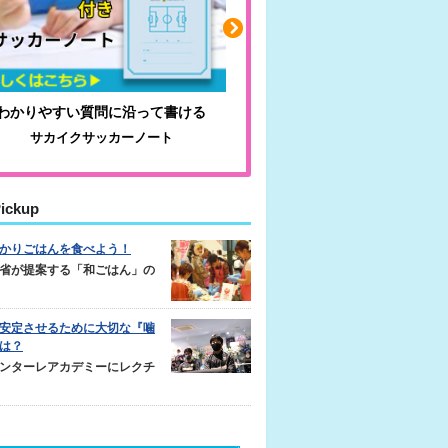
わかりやすい質問に沿って書ける
毎日の食事＋α
サカイクサッカーノート
キレキレ
ickup
かりごはんを食べよう！
省が提案する「和ごはん」の
安定させるために大切な『噛
は？
ンターレアカデミーにレクチ