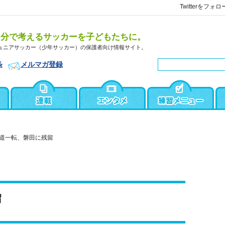
Twitterをフォロ
自分で考えるサッカーを子どもたちに。
ュニアサッカー（少年サッカー）の保護者向け情報サイト。
条
メルマガ登録
道一転、磐田に残留
留