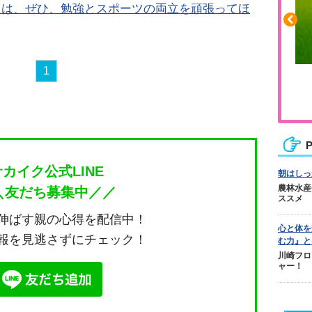
には、ぜひ、勉強とスポーツの両立を頑張ってほ
1
ふくらはぎの張りや疲れに
ジュニアレッグリカバリー
P
サカイク公式LINE
朝はしっ
農林水産
＼友だち募集中／／
ススメ
伸ばす親の心得を配信中！
心と体を
報を見逃さずにチェック！
む力』と
川崎フロ
ャー！