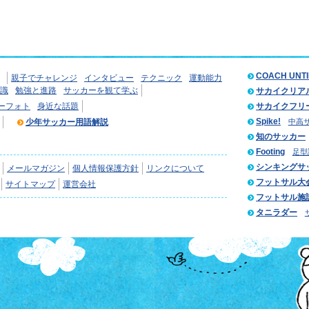
COACH UNT
親子でチャレンジ
インタビュー
テクニック
運動能力
識
勉強と進路
サッカーを観て学ぶ
サカイクリア
ーフォト
身近な話題
サカイクフリ
Spike!
少年サッカー用語解説
中高
知のサッカー
Footing
足型
シンキングサ
メールマガジン
個人情報保護方針
リンクについて
フットサル大
サイトマップ
運営会社
フットサル施
タニラダー