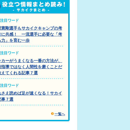
注目ワード
村憲剛選手もサカイクキャンプの考
方に共感！ 一流選手に必要な「考
る力」を育む一歩
注目ワード
ッカーがうまくなる一番の方法が、
術指導ではなく人間性を磨くことだ
教えてくれる記事７選
注目ワード
れさえ読めば足が速くなる！サカイ
記事７選
一覧へ