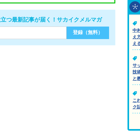
役立つ最新記事が届く！サカイクメルマガ
中
え
え
サ
技
と
こ
ク