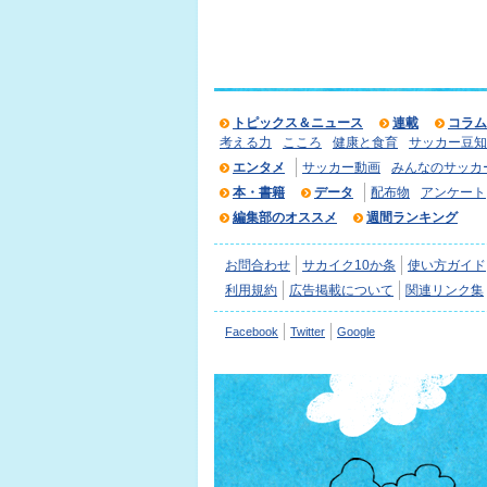
トピックス＆ニュース
連載
コラム
考える力
こころ
健康と食育
サッカー豆知
エンタメ
サッカー動画
みんなのサッカ
本・書籍
データ
配布物
アンケート
編集部のオススメ
週間ランキング
お問合わせ
サカイク10か条
使い方ガイド
利用規約
広告掲載について
関連リンク集
Facebook
Twitter
Google