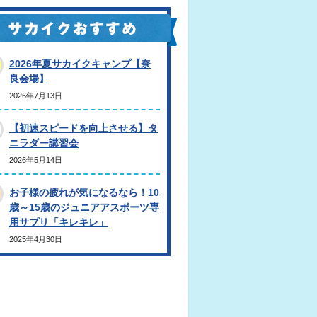
2026年夏サカイクキャンプ【奈
良会場】
2026年7月13日
【初速スピードを向上させる】タ
ニラダー講習会
2026年5月14日
お子様の疲れが気になるなら！10
歳～15歳のジュニアアスポーツ専
用サプリ「キレキレ」
2025年4月30日