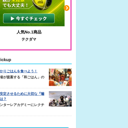
人気No.1商品
わかりやすい質問に沿っ
テクダマ
サカイクサッカーノ
ickup
かりごはんを食べよう！
省が提案する「和ごはん」の
安定させるために大切な『噛
は？
ンターレアカデミーにレクチ