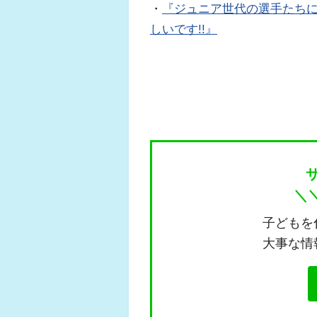
・
『ジュニア世代の選手たち
しいです!!』
＼
子どもを
大事な情