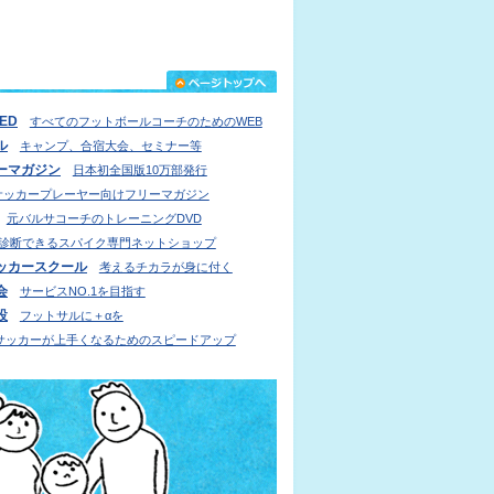
IED
すべてのフットボールコーチのためのWEB
ル
キャンプ、合宿大会、セミナー等
ーマガジン
日本初全国版10万部発行
サッカープレーヤー向けフリーマガジン
元バルサコーチのトレーニングDVD
診断できるスパイク専門ネットショップ
ッカースクール
考えるチカラが身に付く
会
サービスNO.1を目指す
設
フットサルに＋αを
サッカーが上手くなるためのスピードアップ