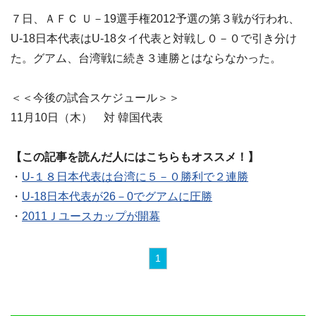
７日、ＡＦＣ Ｕ－19選手権2012予選の第３戦が行われ、
U-18日本代表はU-18タイ代表と対戦し０－０で引き分け
た。グアム、台湾戦に続き３連勝とはならなかった。
＜＜今後の試合スケジュール＞＞
11月10日（木） 対 韓国代表
【この記事を読んだ人にはこちらもオススメ！】
・
U-１８日本代表は台湾に５－０勝利で２連勝
・
U-18日本代表が26－0でグアムに圧勝
・
2011Ｊユースカップが開幕
1