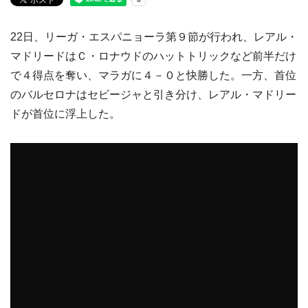
22日、リーガ・エスパニョーラ第９節が行われ、レアル・
マドリードはＣ・ロナウドのハットトリックなど前半だけ
で４得点を奪い、マラガに４－０と快勝した。一方、首位
のバルセロナはセビージャと引き分け、レアル・マドリー
ドが首位に浮上した。