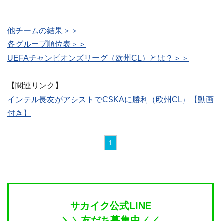
他チームの結果＞＞
各グループ順位表＞＞
UEFAチャンピオンズリーグ（欧州CL）とは？＞＞
【関連リンク】
インテル長友がアシストでCSKAに勝利（欧州CL）【動画
付き】
1
サカイク公式LINE
＼＼友だち募集中／／