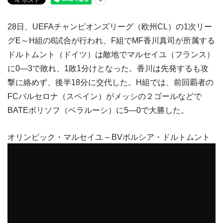
28日、UEFAチャンピオンズリーグ（欧州CL）の1次リー
グE～H組の8試合が行われ、F組でMF香川真司が所属する
ドルトムント（ドイツ）は敵地でマルセイユ（フランス）
に0―3で敗れ、1敗1分けとなった。香川は先発するも攻
撃に絡めず、後半18分に交代した。H組では、前回覇者の
FCバルセロナ（スペイン）がメッシの２ゴールなどで
BATEボリソフ（ベラルーシ）に5―0で大勝した。
オリンピック・マルセイユ – BVボルシア・ドルトムント