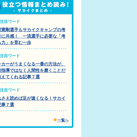
注目ワード
村憲剛選手もサカイクキャンプの考
方に共感！ 一流選手に必要な「考
る力」を育む一歩
注目ワード
ッカーがうまくなる一番の方法が、
術指導ではなく人間性を磨くことだ
教えてくれる記事７選
注目ワード
れさえ読めば足が速くなる！サカイ
記事７選
一覧へ