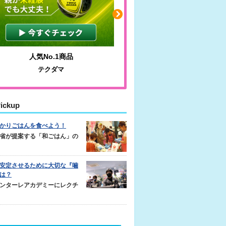
人気No.1商品
わかりやすい質問に沿っ
テクダマ
サカイクサッカーノ
ickup
かりごはんを食べよう！
省が提案する「和ごはん」の
安定させるために大切な『噛
は？
ンターレアカデミーにレクチ