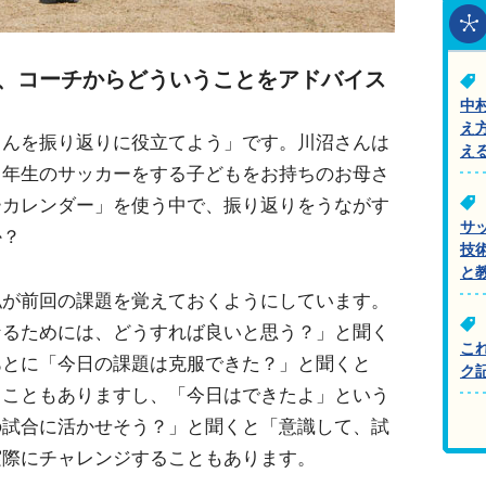
回、コーチからどういうことをアドバイス
中
え
もんを振り返りに役立てよう」です。川沼さんは
え
５年生のサッカーをする子どもをお持ちのお母さ
ーカレンダー」を使う中で、振り返りをうながす
サ
か？
技
と
私が前回の課題を覚えておくようにしています。
なるためには、どうすれば良いと思う？」と聞く
こ
あとに「今日の課題は克服できた？」と聞くと
ク
うこともありますし、「今日はできたよ」という
の試合に活かせそう？」と聞くと「意識して、試
実際にチャレンジすることもあります。