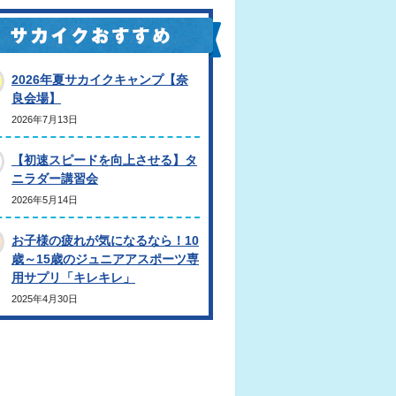
2026年夏サカイクキャンプ【奈
良会場】
2026年7月13日
【初速スピードを向上させる】タ
ニラダー講習会
2026年5月14日
お子様の疲れが気になるなら！10
歳～15歳のジュニアアスポーツ専
用サプリ「キレキレ」
2025年4月30日