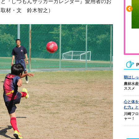
んと『しつもんサッカーカレンダー』愛用者のお
（取材・文 鈴木智之）
ふくらはぎの張りや疲れに
ジュニアレッグリカバリー
P
朝はしっ
農林水産
ススメ
心と体を
む力』と
川崎フロ
ャー！